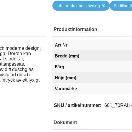
Läs produktbeskrivning
Se tillbeh
Produktinformation
Art.Nr
och moderna design.
iga. Dörren kan
Bredd (mm)
l storlekar,
åttanpassas.
Färg
av ditt duschglas
avslutad dusch.
Höjd (mm)
ntryck av ett lyxigt
Varumärke
SKU / artikelnummer:
601_70RAH
Dokument