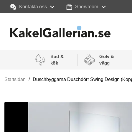
Kontakta oss
Showroom
Bad &
Golv &
kök
vägg
Startsidan
Duschbyggarna Duschdörr Swing Design (Kopp