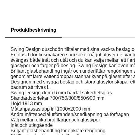
Produktbeskrivning
Swing Design duschdörr tilltalar med sina vackra beslag 
En dusch för finsmakaren som söker något utöver det vanl
svängas både inåt och utåt och du kan välja mellan ett flerta
glastyper och färger på beslag. Swing Design kan även m
Briljant glasbehandling ingår och underlättar rengöringen 
genom att färre vattendroppar stannar kvar på glaset efter 
Designen med snygga beslag och stora glasytor skapar ett i
badrum att trivas i.
Swing Design-dörr i 6 mm härdat säkerhetsglas
Standardstorlekar 700/750/800/850/900 mm
Höjd 1913 mm
Måttanpassas upp till 1000x2000 mm
Andra mått/specialutföranden/snedkapning på förfrågan
Välj mellan olika profilfärger och glastyper
Inåt och utåtgående
Briljant glasbehandling för enklare rengöring