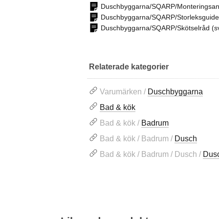
Duschbyggarna/SQARP/Monteringsanv
Duschbyggarna/SQARP/Storleksguide
Duschbyggarna/SQARP/Skötselråd (s
Relaterade kategorier
Varumärken /
Duschbyggarna
Bad & kök
Bad & kök /
Badrum
Bad & kök / Badrum /
Dusch
Bad & kök / Badrum / Dusch /
Dusc