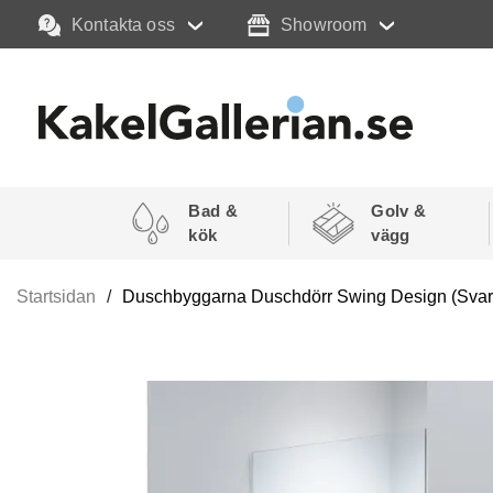
Kontakta oss
Showroom
Bad &
Golv &
kök
vägg
Startsidan
Duschbyggarna Duschdörr Swing Design (Svart