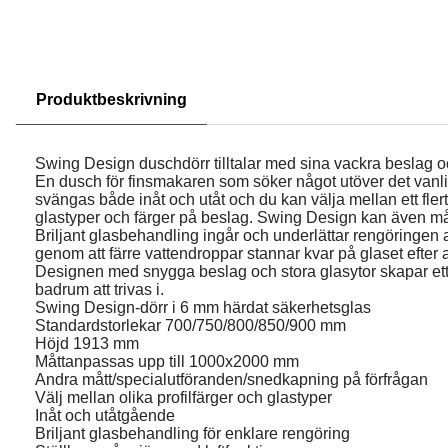
Produktbeskrivning
Swing Design duschdörr tilltalar med sina vackra beslag 
En dusch för finsmakaren som söker något utöver det vanl
svängas både inåt och utåt och du kan välja mellan ett flerta
glastyper och färger på beslag. Swing Design kan även m
Briljant glasbehandling ingår och underlättar rengöringen 
genom att färre vattendroppar stannar kvar på glaset efter 
Designen med snygga beslag och stora glasytor skapar ett i
badrum att trivas i.
Swing Design-dörr i 6 mm härdat säkerhetsglas
Standardstorlekar 700/750/800/850/900 mm
Höjd 1913 mm
Måttanpassas upp till 1000x2000 mm
Andra mått/specialutföranden/snedkapning på förfrågan
Välj mellan olika profilfärger och glastyper
Inåt och utåtgående
Briljant glasbehandling för enklare rengöring