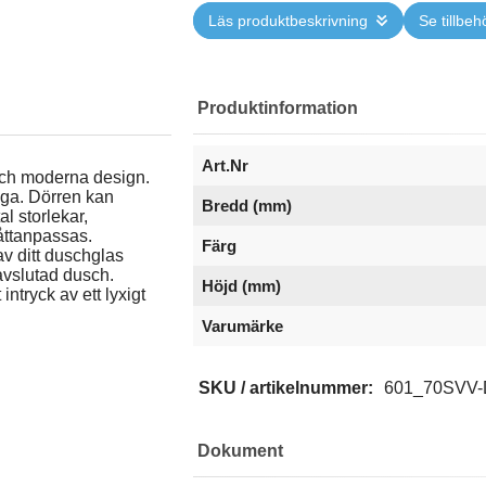
Läs produktbeskrivning
Se tillbeh
Produktinformation
Art.Nr
och moderna design.
iga. Dörren kan
Bredd (mm)
l storlekar,
åttanpassas.
Färg
av ditt duschglas
avslutad dusch.
Höjd (mm)
ntryck av ett lyxigt
Varumärke
SKU / artikelnummer:
601_70SVV
Dokument