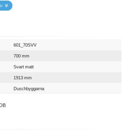
ör
601_70SVV
700 mm
Svart matt
1913 mm
Duschbyggarna
-DB