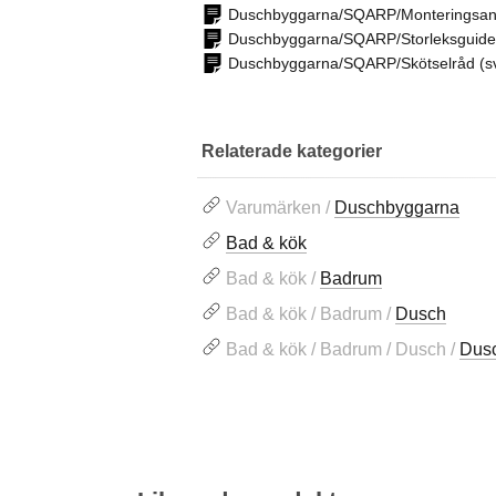
Duschbyggarna/SQARP/Monteringsanv
Duschbyggarna/SQARP/Storleksguide
Duschbyggarna/SQARP/Skötselråd (s
Relaterade kategorier
Varumärken /
Duschbyggarna
Bad & kök
Bad & kök /
Badrum
Bad & kök / Badrum /
Dusch
Bad & kök / Badrum / Dusch /
Dusc