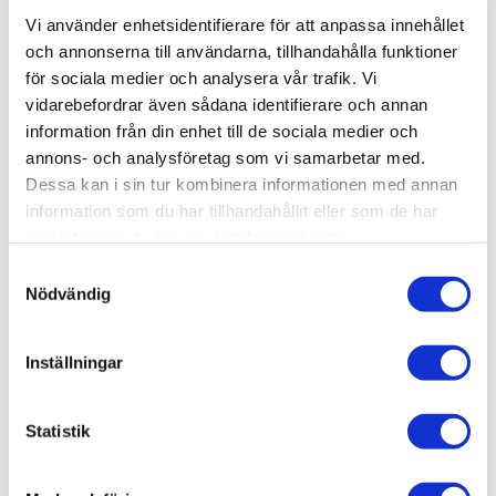
Bad & kök
Vi använder enhetsidentifierare för att anpassa innehållet
Bad & kök /
Badrum
och annonserna till användarna, tillhandahålla funktioner
Bad & kök / Badrum /
Dusch
för sociala medier och analysera vår trafik. Vi
vidarebefordrar även sådana identifierare och annan
Bad & kök / Badrum / Dusch /
Duschdörrar
information från din enhet till de sociala medier och
annons- och analysföretag som vi samarbetar med.
Dessa kan i sin tur kombinera informationen med annan
information som du har tillhandahållit eller som de har
samlat in när du har använt deras tjänster.
Liknande produkter
Samtyckesval
Nödvändig
Duschbyggarna Duschdörr Halv
Corny Design Klarglas
Inställningar
9.980 kr
JUST NU!
7.984 kr
/st
Statistik