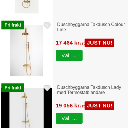
Duschbyggarna Takdusch Colour
Fri frakt
Line
17 464 kr
JUST NU!
/st
Välj ...
Duschbyggarna Takdusch Lady
Fri frakt
med Termostatblandare
19 056 kr
JUST NU!
/st
Välj ...