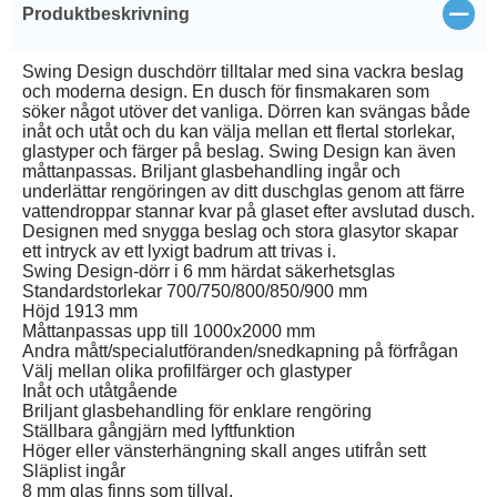
Stän
Produktbeskrivning
Swing Design duschdörr tilltalar med sina vackra beslag
och moderna design. En dusch för finsmakaren som
söker något utöver det vanliga. Dörren kan svängas både
inåt och utåt och du kan välja mellan ett flertal storlekar,
glastyper och färger på beslag. Swing Design kan även
måttanpassas. Briljant glasbehandling ingår och
underlättar rengöringen av ditt duschglas genom att färre
vattendroppar stannar kvar på glaset efter avslutad dusch.
Designen med snygga beslag och stora glasytor skapar
ett intryck av ett lyxigt badrum att trivas i.
Swing Design-dörr i 6 mm härdat säkerhetsglas
Standardstorlekar 700/750/800/850/900 mm
Höjd 1913 mm
Måttanpassas upp till 1000x2000 mm
Andra mått/specialutföranden/snedkapning på förfrågan
Välj mellan olika profilfärger och glastyper
Inåt och utåtgående
Briljant glasbehandling för enklare rengöring
Ställbara gångjärn med lyftfunktion
Höger eller vänsterhängning skall anges utifrån sett
Släplist ingår
8 mm glas finns som tillval.