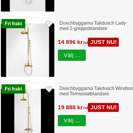
Duschbyggarna Takdusch Lady
Fri frakt
med 2-greppsblandare
14 896 kr
JUST NU!
/st
Välj ...
Duschbyggarna Takdusch Windsor
Fri frakt
med Termostatblandare
19 888 kr
JUST NU!
/st
Välj ...