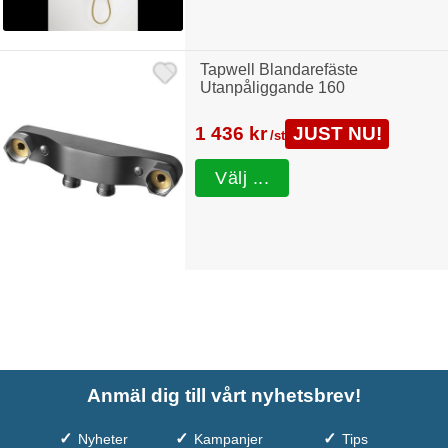
Tapwell Blandarefäste
Utanpåliggande 160
1 436 kr
JUST NU!
/st
Välj ...
Anmäl dig till vårt nyhetsbrev!
Nyheter
Kampanjer
Tips