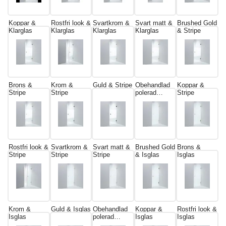
Koppar &
Rostfri look &
Svartkrom &
Svart matt &
Brushed Gold
Klarglas
Klarglas
Klarglas
Klarglas
& Stripe
Brons &
Krom &
Guld & Stripe
Obehandlad
Koppar &
Stripe
Stripe
polerad
Stripe
mässing &
Stripe
Rostfri look &
Svartkrom &
Svart matt &
Brushed Gold
Brons &
Stripe
Stripe
Stripe
& Isglas
Isglas
Krom &
Guld & Isglas
Obehandlad
Koppar &
Rostfri look &
Isglas
polerad
Isglas
Isglas
mässing &