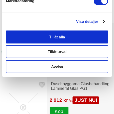
Marknadsföring
Tillbehör
Visa detaljer
Duschbyggarna Glasbehandling
Optiwhite Glas PG1
Tillåt alla
2 600 kr
JUST NU!
/st
Tillåt urval
Köp
Avvisa
Duschbyggarna Glasbehandling
Laminerat Glas PG1
2 912 kr
JUST NU!
/st
Köp