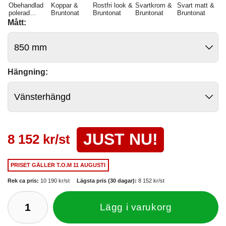
Obehandlad
Koppar &
Rostfri look &
Svartkrom &
Svart matt &
polerad
Bruntonat
Bruntonat
Bruntonat
Bruntonat
mässing &
Mått:
Bruntonat
Hängning:
JUST NU!
8 152 kr/st
PRISET GÄLLER
T.O.M 11 AUGUSTI
Rek ca pris:
10 190 kr/st
Lägsta pris (30 dagar):
8 152 kr/st
Lägg i varukorg