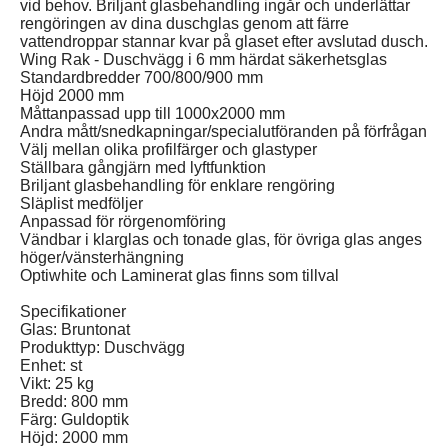
vid behov. Briljant glasbehandling ingår och underlättar
rengöringen av dina duschglas genom att färre
vattendroppar stannar kvar på glaset efter avslutad dusch.
Wing Rak - Duschvägg i 6 mm härdat säkerhetsglas
Standardbredder 700/800/900 mm
Höjd 2000 mm
Måttanpassad upp till 1000x2000 mm
Andra mått/snedkapningar/specialutföranden på förfrågan
Välj mellan olika profilfärger och glastyper
Ställbara gångjärn med lyftfunktion
Briljant glasbehandling för enklare rengöring
Släplist medföljer
Anpassad för rörgenomföring
Vändbar i klarglas och tonade glas, för övriga glas anges
höger/vänsterhängning
Optiwhite och Laminerat glas finns som tillval
Specifikationer
Glas: Bruntonat
Produkttyp: Duschvägg
Enhet: st
Vikt: 25 kg
Bredd: 800 mm
Färg: Guldoptik
Höjd: 2000 mm