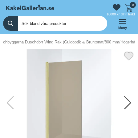
0
10000 kr till fri frakt
Meny
schbyggarna Duschdörr Wing Rak (Guldoptik & Bruntonat/800 mm/Högerhän