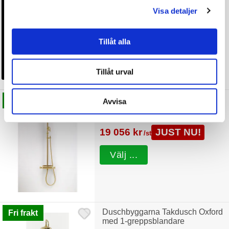
Visa detaljer
824 kr
JUST NU!
/st
Tillåt alla
Välj ...
Tillåt urval
Duschbyggarna Takdusch Oxford
Fri frakt
Avvisa
med Termostatblandare
19 056 kr
JUST NU!
/st
Välj ...
Duschbyggarna Takdusch Oxford
Fri frakt
med 1-greppsblandare