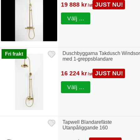
19 888 kr
JUST NU!
/st
Välj ...
Duschbyggarna Takdusch Windsor
Fri frakt
med 1-greppsblandare
16 224 kr
JUST NU!
/st
Välj ...
Tapwell Blandarefäste
Utanpåliggande 160