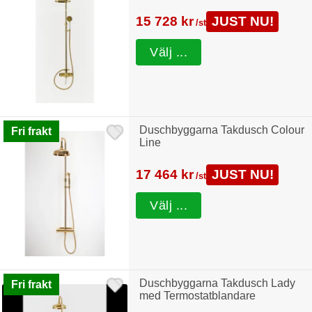
15 728 kr
JUST NU!
/st
Välj ...
Duschbyggarna Takdusch Colour
Fri frakt
Line
17 464 kr
JUST NU!
/st
Välj ...
Duschbyggarna Takdusch Lady
Fri frakt
med Termostatblandare