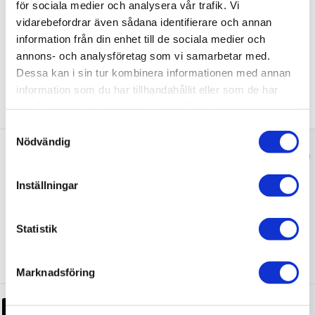
JUST NU!
för sociala medier och analysera vår trafik. Vi
5.816 kr
/st
vidarebefordrar även sådana identifierare och annan
information från din enhet till de sociala medier och
annons- och analysföretag som vi samarbetar med.
Dessa kan i sin tur kombinera informationen med annan
information som du har tillhandahållit eller som de har
Tillbehör
samlat in när du har använt deras tjänster.
Samtyckesval
Nödvändig
Duschbyggarna Grepp för
Duschdörr Fingerhål diam. 40 mm
Inställningar
824 kr
JUST NU!
/st
Köp
Statistik
Marknadsföring
Duschbyggarna Grepp för
Duschdörr De Luxe, GL300