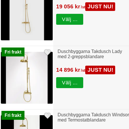
19 056 kr
JUST NU!
/st
Välj ...
Duschbyggarna Takdusch Lady
Fri frakt
med 2-greppsblandare
14 896 kr
JUST NU!
/st
Välj ...
Duschbyggarna Takdusch Windsor
Fri frakt
med Termostatblandare