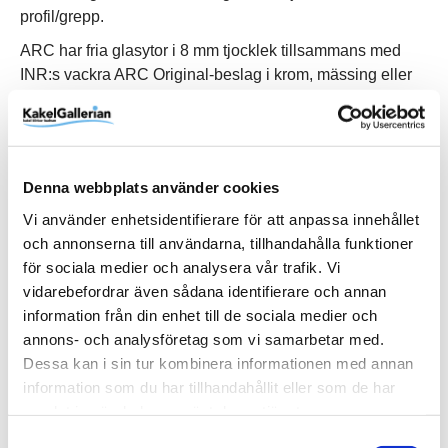
profil/grepp.
ARC har fria glasytor i 8 mm tjocklek tillsammans med
INR:s vackra ARC Original-beslag i krom, mässing eller
mattsvart finish. Den fina glaskänslan ger en härlig rymd
åt badrummet.
Denna webbplats använder cookies
Vi använder enhetsidentifierare för att anpassa innehållet
Produktinformation
och annonserna till användarna, tillhandahålla funktioner
för sociala medier och analysera vår trafik. Vi
Art.Nr
11211188
vidarebefordrar även sådana identifierare och annan
information från din enhet till de sociala medier och
Bredd (mm)
800 mm
annons- och analysföretag som vi samarbetar med.
EAN
7392102097518
Dessa kan i sin tur kombinera informationen med annan
Färg
Glastyp
Grepp
Längd (mm)
Serie
Tjocklek Glas
Varumärke
Black
Timeless
Square
800 mm
ARC
8 mm
INR
information som du har tillhandahållit eller som de har
Visa fler
(7 mer)
samlat in när du har använt deras tjänster.
Samtyckesval