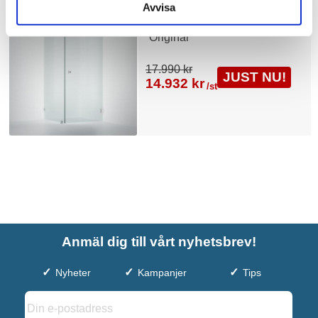
Avvisa
Fri frakt
INR Duschhörna ARC 13
Original
17.990 kr
JUST NU!
14.932 kr
/st
Anmäl dig till vårt nyhetsbrev!
Nyheter
Kampanjer
Tips