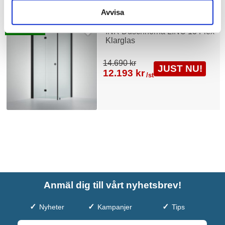
Avvisa
Fri frakt
INR Duschhörna LINC 13 Flex
Klarglas
14.690 kr
JUST NU!
12.193 kr
/st
Anmäl dig till vårt nyhetsbrev!
Nyheter
Kampanjer
Tips