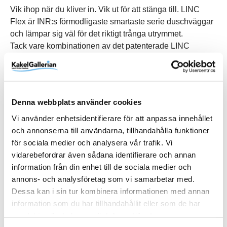
Vik ihop när du kliver in. Vik ut för att stänga till. LINC
Flex är INR:s förmodligaste smartaste serie duschväggar
och lämpar sig väl för det riktigt trånga utrymmet.
Tack vare kombinationen av det patenterade LINC
Original-lyftgångjärnet och det smarta Flex-gångjärnet
skapas något helt unikt.
Svensktillverkade LINC Flex tillverkas i 6 mm härdat
säkerhetsglas och kommer med utbytbara tätningslister
Denna webbplats använder cookies
och magnetlister som standard.
Vi använder enhetsidentifierare för att anpassa innehållet
Kombinera gärna med den smarta förvaringslösningen
och annonserna till användarna, tillhandahålla funktioner
PILE som integreras direkt i väggprofilen.
för sociala medier och analysera vår trafik. Vi
vidarebefordrar även sådana identifierare och annan
Montera duschen på traditionellt vis, eller borrfritt med
information från din enhet till de sociala medier och
SAFE-FIX utan att bryta tätskiktet.
annons- och analysföretag som vi samarbetar med.
Dessa kan i sin tur kombinera informationen med annan
information som du har tillhandahållit eller som de har
samlat in när du har använt deras tjänster.
Produktinformation