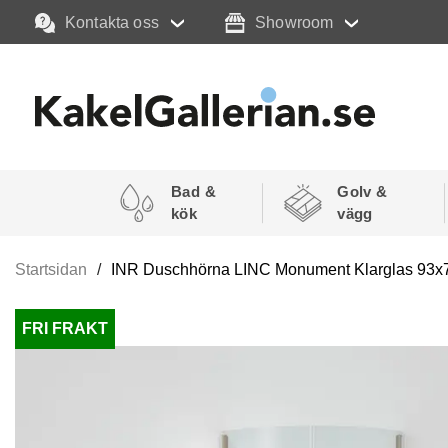
Kontakta oss
Showroom
Bad &
Golv &
kök
vägg
Startsidan
INR Duschhörna LINC Monument Klarglas 93x7
FRI FRAKT