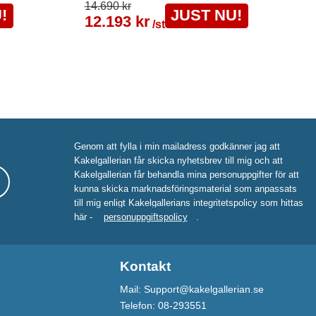
14.690 kr
!
JUST NU!
12.193 kr
/st
Genom att fylla i min mailadress godkänner jag att
Kakelgallerian får skicka nyhetsbrev till mig och att
Kakelgallerian får behandla mina personuppgifter för att
kunna skicka marknadsföringsmaterial som anpassats
till mig enligt Kakelgallerians integritetspolicy som hittas
här -
personuppgiftspolicy
.
Kontakt
Mail: Support@kakelgallerian.se
Telefon: 08-293551