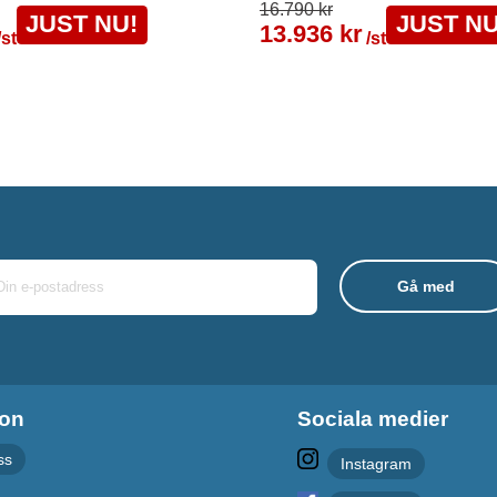
16.790 kr
JUST NU!
JUST NU
13.936 kr
/st
/st
ion
Sociala medier
ss
Instagram