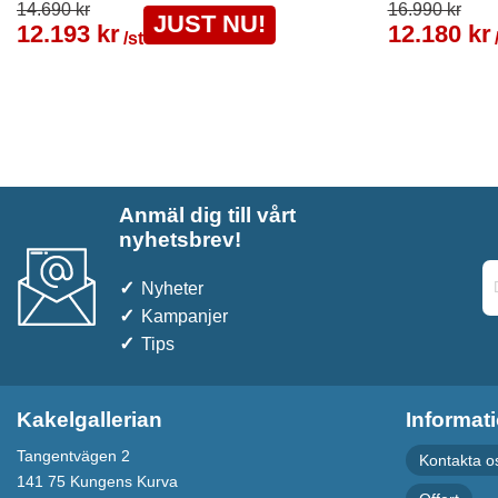
14.690 kr
16.990 kr
JUST NU!
12.193 kr
12.180 kr
/st
Anmäl dig till vårt
nyhetsbrev!
Nyheter
Kampanjer
Tips
Kakelgallerian
Informat
Tangentvägen 2
Kontakta o
141 75 Kungens Kurva