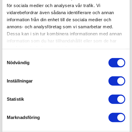
för sociala medier och analysera vår trafik. Vi
EAN
7392102037552
vidarebefordrar även sådana identifierare och annan
Glastyp
Grepp
Höjd (mm)
Profil
Serie
Tjocklek Glas
Utförande
Varumärke
Klarglas
CIRCLE
2000 mm
Mattborstad
LINC
6 mm
Modellen är vändbar
INR
information från din enhet till de sociala medier och
Visa fler
(8 mer)
annons- och analysföretag som vi samarbetar med.
Dessa kan i sin tur kombinera informationen med annan
SKU / artikelnummer:
51902970-INR
information som du har tillhandahållit eller som de har
samlat in när du har använt deras tjänster.
Samtyckesval
Relaterade kategorier
Nödvändig
Varumärken /
INR
Inställningar
Bad & kök / Badrum /
Dusch
Bad & kök / Badrum / Dusch /
Duschvägg
Statistik
Varumärken / INR /
Dusch
Varumärken / INR /
Duschvägg
Marknadsföring
Visa fler
(3 mer)