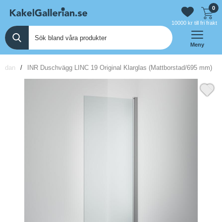
0
10000 kr till fri frakt
Meny
tsidan
INR Duschvägg LINC 19 Original Klarglas (Mattborstad/695 mm)