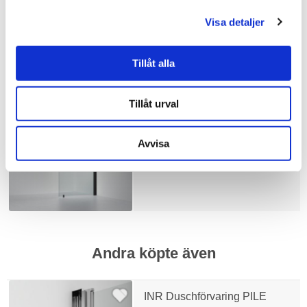
Visa detaljer
Liknande produkter
Tillåt alla
Tillåt urval
INR Duschvägg LINC 20
Original Klarglas
Avvisa
6.990 kr
JUST NU!
5.802 kr
/st
Andra köpte även
INR Duschförvaring PILE