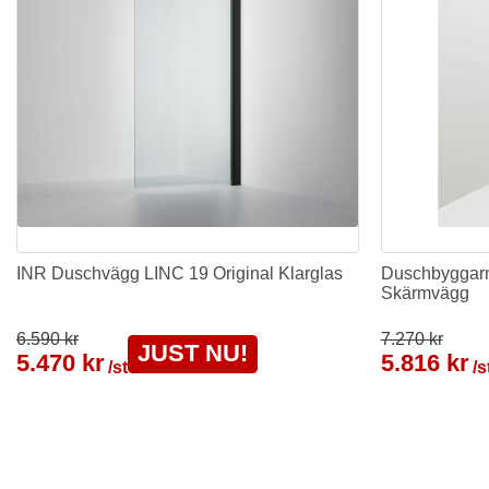
INR Duschvägg LINC 19 Original Klarglas
Duschbyggar
Skärmvägg
6.590 kr
7.270 kr
JUST NU!
5.470 kr
5.816 kr
/st
/s