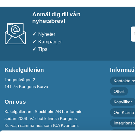
Anmäl dig till vårt
nyhetsbrev!
Nyheter
Kampanjer
Tips
Kakelgallerian
Informat
Tangentvägen 2
Kontakta o
141 75 Kungens Kurva
Offert
Om oss
Köpvillkor
Kakelgallerian i Stockholm AB har funnits
Om Klarna
sedan 2008. Vår butik finns i Kungens
Integritetsp
Kurva, i samma hus som ICA Kvantum.
För maximal service har vi även en
Recension