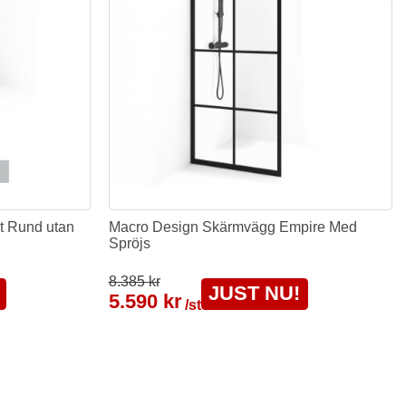
t Rund utan
Macro Design Skärmvägg Empire Med
Spröjs
8.385 kr
JUST NU!
5.590 kr
/st