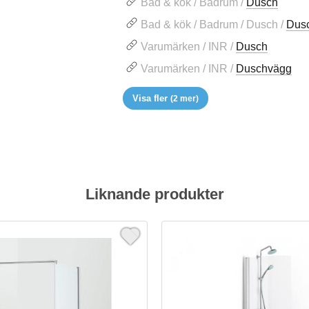
Bad & kök / Badrum /
Dusch
Bad & kök / Badrum / Dusch /
Dus
Varumärken / INR /
Dusch
Varumärken / INR /
Duschvägg
Visa fler
(2 mer)
Liknande produkter