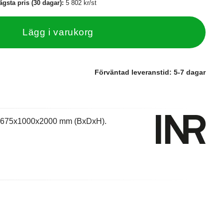
ägsta pris (30 dagar):
5 802 kr/st
Lägg i varukorg
Förväntad leveranstid:
5-7 dagar
tt 675x1000x2000 mm (BxDxH).