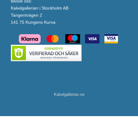
Besök oss:
Kakelgallerian i Stockholm AB
Tangentvägen 2
141 75 Kungens Kurva
Kakelgallerian.se
Duschbyggarna Elpatron KTX2 för Synlig Kabelanslutning (Vit/600W)