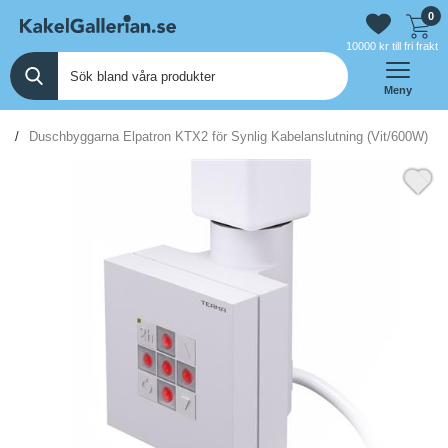
0
10000 kr till fri frakt
Meny
n
Duschbyggarna Elpatron KTX2 för Synlig Kabelanslutning (Vit/600W)