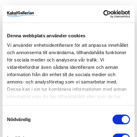
Produktinformation
Art.Nr
12067SV
Denna webbplats använder cookies
Färg
Svart matt
Vi använder enhetsidentifierare för att anpassa innehållet
och annonserna till användarna, tillhandahålla funktioner
Varumärke
Duschbyggarna
för sociala medier och analysera vår trafik. Vi
vidarebefordrar även sådana identifierare och annan
SKU / artikelnummer:
12067SV-DB
information från din enhet till de sociala medier och
annons- och analysföretag som vi samarbetar med.
Dokument
Dessa kan i sin tur kombinera informationen med annan
information som du har tillhandahållit eller som de har
Duschbyggarna/SQARP/Teknisk ritning (sv) 12067SV-DB-
samlat in när du har använt deras tjänster.
1.pdf
Samtyckesval
Nödvändig
Relaterade kategorier