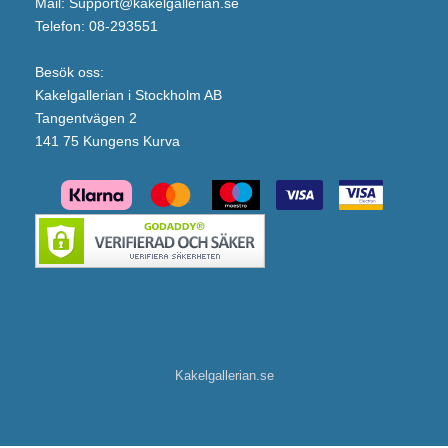
Mail: Support@kakelgallerian.se
Telefon: 08-293551
Besök oss:
Kakelgallerian i Stockholm AB
Tangentvägen 2
141 75 Kungens Kurva
Kakelgallerian.se
Duschbyggarna Excenterkoppling 150-160 c/c (Svart matt)