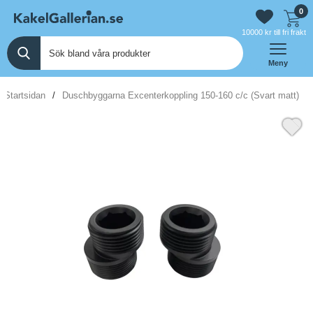
0
10000 kr till fri frakt
Meny
Startsidan
Duschbyggarna Excenterkoppling 150-160 c/c (Svart matt)