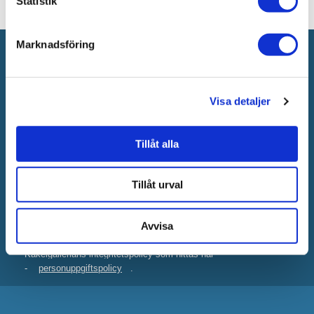
Statistik
Marknadsföring
Anmäl dig till vårt nyhetsbrev!
Nyheter
Kampanjer
Tips
Visa detaljer
Tillåt alla
Tillåt urval
Genom att fylla i min mailadress godkänner jag att Kakelgallerian
får skicka nyhetsbrev till mig och att Kakelgallerian får behandla
Avvisa
mina personuppgifter för att kunna skicka
marknadsföringsmaterial som anpassats till mig enligt
Kakelgallerians integritetspolicy som hittas här
-
personuppgiftspolicy
.