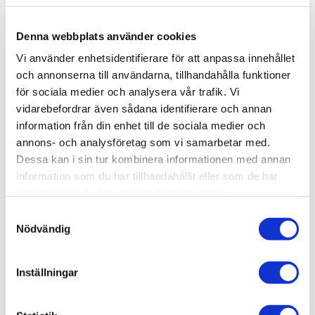
Belysning
Ljuskälla ingår ej
Bredd (mm)
3000 mm
Denna webbplats använder cookies
Djup (mm)
EAN
Färg
Höjd (mm)
IP-Klassning
Serie
Varumärke
20 mm
7391482490315
Svart
20 mm
IP44
System 24
Star Trading
Vi använder enhetsidentifierare för att anpassa innehållet
Visa fler
(7 mer)
och annonserna till användarna, tillhandahålla funktioner
för sociala medier och analysera vår trafik. Vi
SKU / artikelnummer:
490-31-ST
vidarebefordrar även sådana identifierare och annan
information från din enhet till de sociala medier och
annons- och analysföretag som vi samarbetar med.
Relaterade kategorier
Dessa kan i sin tur kombinera informationen med annan
information som du har tillhandahållit eller som de har
Hem & inredning / Belysning / Utomhusbelysning /
Till
samlat in när du har använt deras tjänster.
behör Utomhusbelysning
Samtyckesval
Trädgård & utemiljö / Belysning utomhusmiljö / Dekor
Nödvändig
ationsbelysning utomhus /
Utomhusbelysning tillbehör
Inställningar