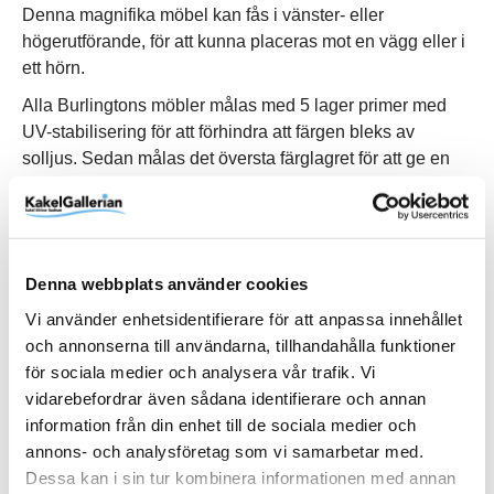
Denna magnifika möbel kan fås i vänster- eller
högerutförande, för att kunna placeras mot en vägg eller i
ett hörn.
Alla Burlingtons möbler målas med 5 lager primer med
UV-stabilisering för att förhindra att färgen bleks av
solljus. Sedan målas det översta färglagret för att ge en
djup färg.
Till skillnad från marmor och granit är Minerva® inte
porröst och tål därför det flesta hushållskemikalier,
inklusive alkohol och kosmetika, men vissa kemikalier
Denna webbplats använder cookies
och starka färger kan orsaka skada och missfärgningar.
Vi använder enhetsidentifierare för att anpassa innehållet
Om något spills på ytorna, torka omedelbart upp det och
och annonserna till användarna, tillhandahålla funktioner
skölj grundligt.
för sociala medier och analysera vår trafik. Vi
vidarebefordrar även sådana identifierare och annan
information från din enhet till de sociala medier och
annons- och analysföretag som vi samarbetar med.
Produktinformation
Dessa kan i sin tur kombinera informationen med annan