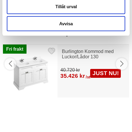
Tillåt urval
Avvisa
Liknande produkter
Fri frakt
Burlington Kommod med
Luckor/Lådor 130
40.720 kr
JUST NU!
35.426 kr
/st