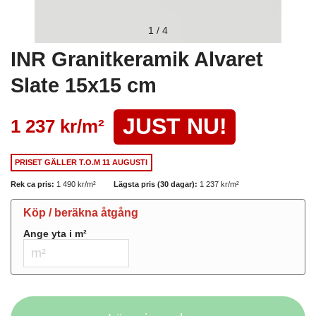
1
/
4
INR Granitkeramik Alvaret
Slate 15x15 cm
JUST NU!
1 237 kr/
m²
PRISET GÄLLER
T.O.M 11 AUGUSTI
Rek ca pris:
1 490 kr/
m²
Lägsta pris (30 dagar):
1 237 kr/
m²
Köp / beräkna åtgång
Ange yta i
m²