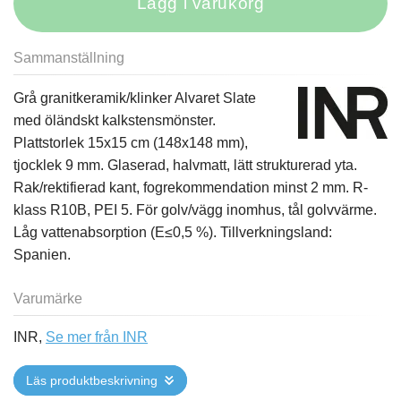
Lägg i varukorg
Sammanställning
Grå granitkeramik/klinker Alvaret Slate
med öländskt kalkstensmönster.
Plattstorlek 15x15 cm (148x148 mm),
tjocklek 9 mm. Glaserad, halvmatt, lätt strukturerad yta.
Rak/rektifierad kant, fogrekommendation minst 2 mm. R-
klass R10B, PEI 5. För golv/vägg inomhus, tål golvvärme.
Låg vattenabsorption (E≤0,5 %). Tillverkningsland:
Spanien.
Varumärke
INR,
Se mer från INR
Läs produktbeskrivning