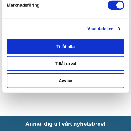
Marknadsföring
Liknande produkter
Visa detaljer
INR Granitkeramik Alvaret Slate
30x30 cm
Tillåt alla
981 kr
JUST NU!
814 kr
/frp
Tillåt urval
Avvisa
Anmäl dig till vårt nyhetsbrev!