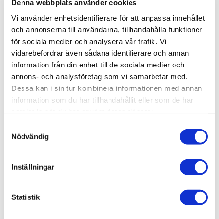
Denna webbplats använder cookies
EAN
7392102801856
Vi använder enhetsidentifierare för att anpassa innehållet
Färg
Kant
M2 / förp
Material
Plattor per förp
Serie
Tål Golvvärme
Tjocklek (mm)
Varumärke
Slate
Rak/Rektifierad
0,495 m²
Granitkeramik
22
Alvaret
Ja
9
INR
och annonserna till användarna, tillhandahålla funktioner
Visa fler
(9 mer)
för sociala medier och analysera vår trafik. Vi
vidarebefordrar även sådana identifierare och annan
information från din enhet till de sociala medier och
SKU / artikelnummer:
80001940-INR
annons- och analysföretag som vi samarbetar med.
Dessa kan i sin tur kombinera informationen med annan
information som du har tillhandahållit eller som de har
Relaterade kategorier
samlat in när du har använt deras tjänster.
Varumärken /
INR
Samtyckesval
Nödvändig
Golv & vägg /
Kakel & klinker
Golv & vägg / Kakel & klinker /
Granitkeramik
Inställningar
Golv & vägg
Varumärken / INR /
Granitkeramikplattor
Statistik