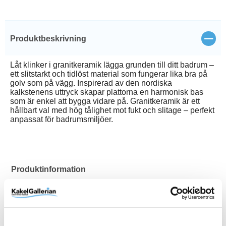
Stän
Produktbeskrivning
Låt klinker i granitkeramik lägga grunden till ditt badrum –
ett slitstarkt och tidlöst material som fungerar lika bra på
golv som på vägg. Inspirerad av den nordiska
kalkstenens uttryck skapar plattorna en harmonisk bas
som är enkel att bygga vidare på. Granitkeramik är ett
hållbart val med hög tålighet mot fukt och slitage – perfekt
anpassat för badrumsmiljöer.
Produktinformation
Lämplig för alla ytor inomhus i
Användningsområde
privata hem
Art.Nr
80001904