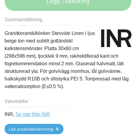
Lägg i varukorg
Sammanställning
Granitkeramik/klinker Stenvide Linen i ljus
beige ton med subtilt gotländskt
kalkstensmönster. Platta 30x60 cm
(298x598 mm), tjocklek 9 mm, rak/rektifierad kant och
fogrekommendation minst 2 mm. Glaserad halvmatt, lätt
strukturerad yta. För golv/vägg inomhus, tål golvvärme,
halkskydd R10B och slitstyrka PEI 5. Torrpressad med låg
vattenabsorption (E≤0,5 %).
Varumärke
INR,
Se mer från INR
Läs produktbeskrivning