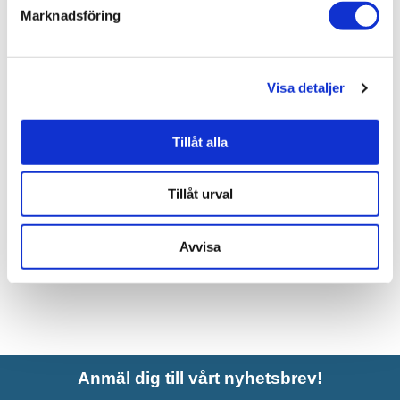
Marknadsföring
Liknande produkter
Visa detaljer
INR Granitkeramik Stenvide
Drift 30x60 cm
Tillåt alla
1.177 kr
JUST NU!
977 kr
/frp
Tillåt urval
Avvisa
Anmäl dig till vårt nyhetsbrev!