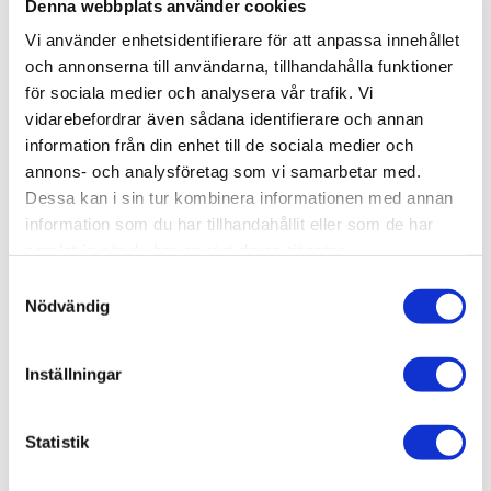
Denna webbplats använder cookies
EAN
7392102801498
Vi använder enhetsidentifierare för att anpassa innehållet
Färg
Kant
M2 / förp
Material
Plattor per förp
Serie
Tål Golvvärme
Tjocklek (mm)
Varumärke
Linen
Rak/Rektifierad
1,08 m²
Granitkeramik
6
Stenvide
Ja
9
INR
och annonserna till användarna, tillhandahålla funktioner
Visa fler
(9 mer)
för sociala medier och analysera vår trafik. Vi
vidarebefordrar även sådana identifierare och annan
information från din enhet till de sociala medier och
SKU / artikelnummer:
80001904-INR
annons- och analysföretag som vi samarbetar med.
Dessa kan i sin tur kombinera informationen med annan
information som du har tillhandahållit eller som de har
Relaterade kategorier
samlat in när du har använt deras tjänster.
Varumärken /
INR
Samtyckesval
Nödvändig
Golv & vägg /
Kakel & klinker
Golv & vägg / Kakel & klinker /
Granitkeramik
Inställningar
Golv & vägg
Varumärken / INR /
Granitkeramikplattor
Statistik