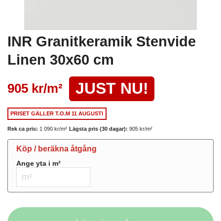
INR Granitkeramik Stenvide
Linen 30x60 cm
JUST NU!
905 kr/
m²
PRISET GÄLLER
T.O.M 11 AUGUSTI
Rek ca pris:
1 090 kr/
m²
Lägsta pris (30 dagar):
905 kr/
m²
Köp / beräkna åtgång
Ange yta i
m²