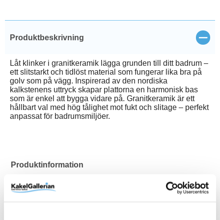
Stän
Produktbeskrivning
Låt klinker i granitkeramik lägga grunden till ditt badrum –
ett slitstarkt och tidlöst material som fungerar lika bra på
golv som på vägg. Inspirerad av den nordiska
kalkstenens uttryck skapar plattorna en harmonisk bas
som är enkel att bygga vidare på. Granitkeramik är ett
hållbart val med hög tålighet mot fukt och slitage – perfekt
anpassat för badrumsmiljöer.
Produktinformation
Lämplig för alla ytor inomhus i
Användningsområde
privata hem
Art.Nr
80001905