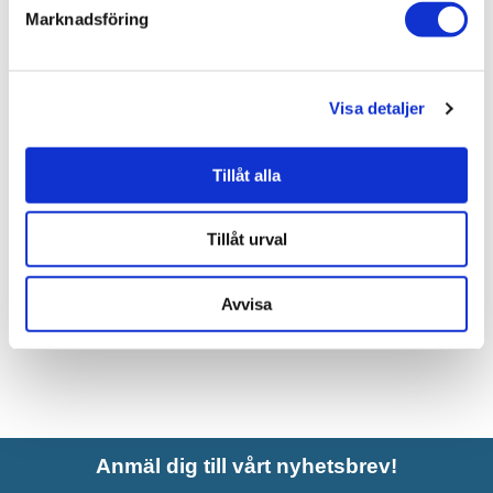
Marknadsföring
Liknande produkter
Visa detaljer
INR Granitkeramik Stenvide
Drift 60x60 cm
Tillåt alla
1.570 kr
JUST NU!
1.303 kr
/frp
Tillåt urval
Avvisa
Anmäl dig till vårt nyhetsbrev!