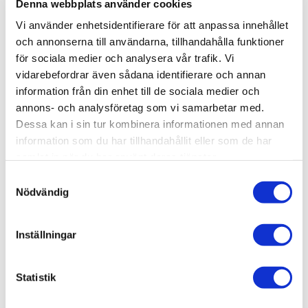
Denna webbplats använder cookies
EAN
7392102801504
Vi använder enhetsidentifierare för att anpassa innehållet
Färg
Kant
M2 / förp
Material
Plattor per förp
Serie
Tål Golvvärme
Tjocklek (mm)
Varumärke
Linen
Rak/Rektifierad
1,44 m²
Granitkeramik
4
Stenvide
Ja
9
INR
och annonserna till användarna, tillhandahålla funktioner
Visa fler
(9 mer)
för sociala medier och analysera vår trafik. Vi
vidarebefordrar även sådana identifierare och annan
information från din enhet till de sociala medier och
SKU / artikelnummer:
80001905-INR
annons- och analysföretag som vi samarbetar med.
Dessa kan i sin tur kombinera informationen med annan
information som du har tillhandahållit eller som de har
Relaterade kategorier
samlat in när du har använt deras tjänster.
Varumärken /
INR
Samtyckesval
Nödvändig
Golv & vägg /
Kakel & klinker
Golv & vägg / Kakel & klinker /
Granitkeramik
Inställningar
Golv & vägg
Varumärken / INR /
Granitkeramikplattor
Statistik