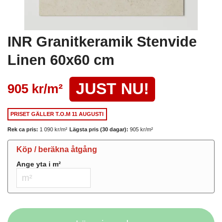
INR Granitkeramik Stenvide
Linen 60x60 cm
JUST NU!
905 kr/
m²
PRISET GÄLLER
T.O.M 11 AUGUSTI
Rek ca pris:
1 090 kr/
m²
Lägsta pris (30 dagar):
905 kr/
m²
Köp / beräkna åtgång
Ange yta i
m²