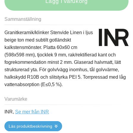
Lägg i varukorg
Sammanställning
Granitkeramik/klinker Stenvide Linen i ljus
beige ton med subtilt gotländskt
kalkstensmönster. Platta 60x60 cm
(598x598 mm), tjocklek 9 mm, rak/rektifierad kant och
fogrekommendation minst 2 mm. Glaserad halvmatt, lätt
strukturerad yta. För golv/vägg inomhus, tål golvvärme,
halkskydd R10B och slitstyrka PEI 5. Torrpressad med låg
vattenabsorption (E≤0,5 %).
Varumärke
INR,
Se mer från INR
Läs produktbeskrivning