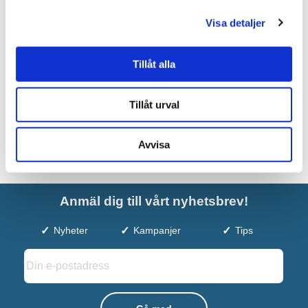
Svängbar 4-armad Elektrisk
Krom
Visa detaljer
5.790 kr
JUST NU!
3.695 kr
/st
Tillåt alla
Tillåt urval
Avvisa
Anmäl dig till vårt nyhetsbrev!
Nyheter
Kampanjer
Tips