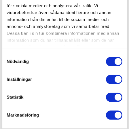
Visa fler
(7 mer)
för sociala medier och analysera vår trafik. Vi
vidarebefordrar även sådana identifierare och annan
SKU / artikelnummer:
WS40120K-MD
information från din enhet till de sociala medier och
annons- och analysföretag som vi samarbetar med.
Dessa kan i sin tur kombinera informationen med annan
information som du har tillhandahållit eller som de har
Relaterade kategorier
samlat in när du har använt deras tjänster.
Varumärken /
Macro Design
Samtyckesval
Nödvändig
Bad & kök / Badrum /
Handdukstorkar
Varumärken / Macro Design /
Handdukstorkar
Inställningar
Statistik
Liknande produkter
Marknadsföring
Smedbo Handduksvärmare Dry