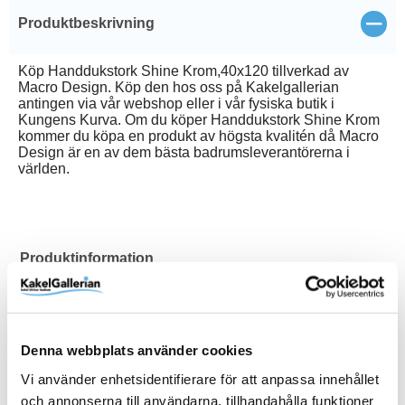
Stän
Produktbeskrivning
Köp Handdukstork Shine Krom,40x120 tillverkad av
Macro Design. Köp den hos oss på Kakelgallerian
antingen via vår webshop eller i vår fysiska butik i
Kungens Kurva. Om du köper Handdukstork Shine Krom
kommer du köpa en produkt av högsta kvalitén då Macro
Design är en av dem bästa badrumsleverantörerna i
världen.
Produktinformation
Art.Nr
WS40120K
EAN
7332512100729
Denna webbplats använder cookies
Färg
Krom
Vi använder enhetsidentifierare för att anpassa innehållet
Material
RSK
Serie
Storlek
Typ
Varumärke
Vikt (kg)
Stål
8684774
Shine
400x85x12000 mm
Handdukstork
Macro Design
0 kg
och annonserna till användarna, tillhandahålla funktioner