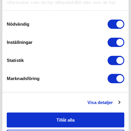
information som du har tillhandahållit eller som de har
samlat in när du har använt deras tjänster.
Samtyckesval
Nödvändig
Liknande produkter
Inställningar
Duobad Tillval för Sekel
Badrumstillbehör, Dekorplatta
Statistik
Stor
170 kr
/st
Marknadsföring
Visa detaljer
Tillåt alla