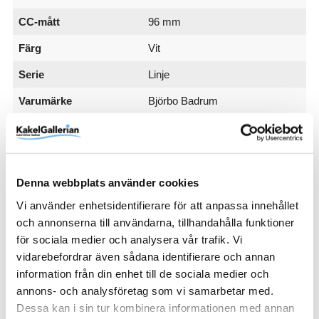
CC-mått
96 mm
Färg
Vit
Serie
Linje
Varumärke
Björbo Badrum
SKU / artikelnummer:
H25V-BB
Denna webbplats använder cookies
Relaterade kategorier
Vi använder enhetsidentifierare för att anpassa innehållet
och annonserna till användarna, tillhandahålla funktioner
Bad & kök / Badrum / Badrumstillbehör /
Övriga tillbeh
för sociala medier och analysera vår trafik. Vi
ör
vidarebefordrar även sådana identifierare och annan
Bad & kök / Badrum / Badrumsmöbler /
Tillbehör badr
information från din enhet till de sociala medier och
umsmöbler
annons- och analysföretag som vi samarbetar med.
Varumärken / Björbo Badrum / Badrumsmöbler /
Tillbe
Dessa kan i sin tur kombinera informationen med annan
hör badrumsmöbler