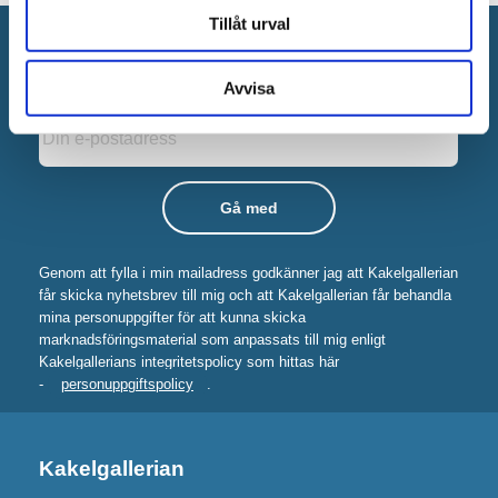
Tillåt urval
Anmäl dig till vårt nyhetsbrev!
Nyheter
Kampanjer
Tips
Avvisa
Genom att fylla i min mailadress godkänner jag att Kakelgallerian
får skicka nyhetsbrev till mig och att Kakelgallerian får behandla
mina personuppgifter för att kunna skicka
marknadsföringsmaterial som anpassats till mig enligt
Kakelgallerians integritetspolicy som hittas här
-
personuppgiftspolicy
.
Kakelgallerian