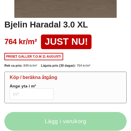
Bjelin Haradal 3.0 XL
JUST NU!
764 kr/
m²
PRISET GÄLLER
T.O.M 11 AUGUSTI
Rek ca pris:
849 kr/
m²
Lägsta pris (30 dagar):
764 kr/
m²
Köp / beräkna åtgång
Ange yta i
m²
Lägg i varukorg