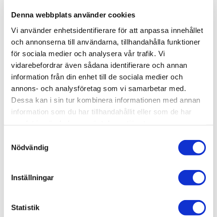
Produktinformation
Denna webbplats använder cookies
Vi använder enhetsidentifierare för att anpassa innehållet
Art.Nr
346019
och annonserna till användarna, tillhandahålla funktioner
för sociala medier och analysera vår trafik. Vi
Bredd (mm)
206 mm
vidarebefordrar även sådana identifierare och annan
EAN
7330044060191
information från din enhet till de sociala medier och
Färg
För inomhusbruk
För utomhusbruk
Frostsäker
Höjd (mm)
Klickgolv
Längd (mm)
M2 / förp
Material
Parkett
Tål Golvvärme
Varumärke
Yta
Mineral Grey
Ja
Nej
Nej
11 mm
Ja
2200 mm
1,8128 m²
Ek
1-Stav
Ja
Bjelin
Borstad mattlack
annons- och analysföretag som vi samarbetar med.
Visa fler
(13 mer)
Dessa kan i sin tur kombinera informationen med annan
information som du har tillhandahållit eller som de har
SKU / artikelnummer:
346019-BJ
samlat in när du har använt deras tjänster.
Samtyckesval
Nödvändig
Relaterade kategorier
Inställningar
Varumärken /
Bjelin
Golv & vägg / Golv /
Trägolv
Statistik
Golv & vägg / Golv / Trägolv /
Härdat trä