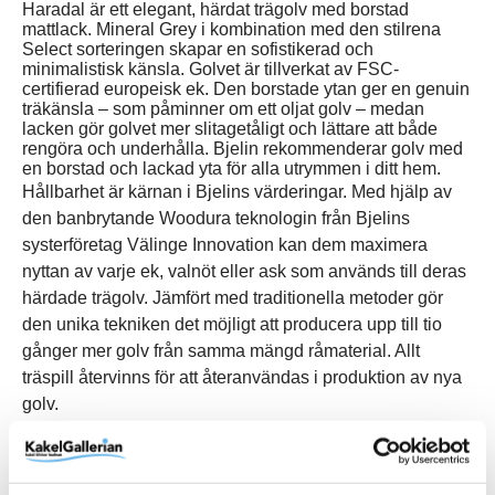
Haradal är ett elegant, härdat trägolv med borstad
mattlack. Mineral Grey i kombination med den stilrena
Select sorteringen skapar en sofistikerad och
minimalistisk känsla. Golvet är tillverkat av FSC-
certifierad europeisk ek. Den borstade ytan ger en genuin
träkänsla – som påminner om ett oljat golv – medan
lacken gör golvet mer slitagetåligt och lättare att både
rengöra och underhålla. Bjelin rekommenderar golv med
en borstad och lackad yta för alla utrymmen i ditt hem.
Hållbarhet är kärnan i Bjelins värderingar. Med hjälp av
den banbrytande Woodura teknologin från Bjelins
systerföretag Välinge Innovation kan dem maximera
nyttan av varje ek, valnöt eller ask som används till deras
härdade trägolv. Jämfört med traditionella metoder gör
den unika tekniken det möjligt att producera upp till tio
gånger mer golv från samma mängd råmaterial. Allt
träspill återvinns för att återanvändas i produktion av nya
golv.