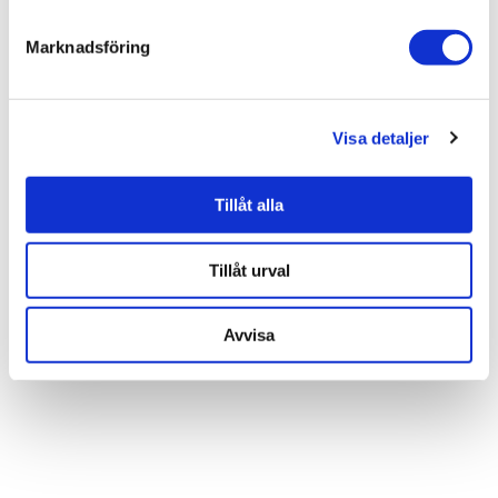
Marknadsföring
Liknande produkter
Visa detaljer
Bjelin Grevie 3.0 XL
Tillåt alla
1.539 kr
JUST NU!
Tillåt urval
1.385 kr
/frp
Avvisa