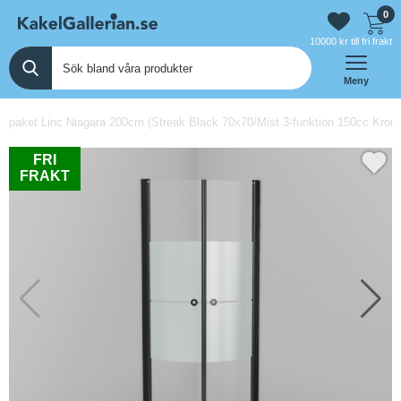
0
10000 kr till fri frakt
Meny
paket Linc Niagara 200cm (Streak Black 70x70/Mist 3-funktion 150cc Krom/
FRI
FRAKT