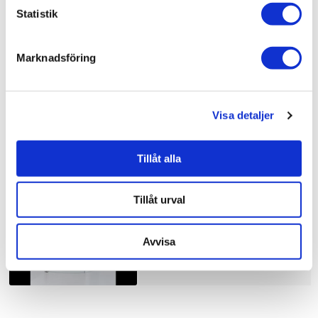
Bad & kök / Badrum / Dusch /
Duschhörna
Statistik
Bad & kök / Badrum /
Dusch
Bad & kök /
Badrum
Marknadsföring
Visa detaljer
Liknande produkter
Tillåt alla
Duschbyggarna Duschhörna
Corny de Luxe
Tillåt urval
10.910 kr
JUST NU!
8.728 kr
/st
Avvisa