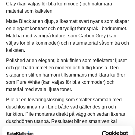
Clay (kan väljas för bl.a kommoder) och naturnära
material som kalksten.
Matte Black är en djup, silkesmatt svart nyans som skapar
en elegant kontrast och ett tydligt formspråk i badrummet.
Matcha med varmgrå kulörer som Carbon Grey (kan
väljas för bl.a kommoder) och naturmaterial såsom trä och
kalksten.
Polished är en elegant, blank finish som reflekterar ljuset
och ger badrummet en modern och luftig känsla. Den
skapar en stilren harmoni tillsammans med klara kulörer
som Pure White (kan väljas för bl.a kommoder) och
material med svala, ljusa toner.
Pile är en förvaringslösning som smälter samman med
duschlösningarna i Linc både vad gäller design och
funktion. Pile monteras direkt på vägg och sedan fixeras
duschdörren utanpå. Resultatet blir en smart vertikal
förvaring på duschens insida som med enkelhet slukar