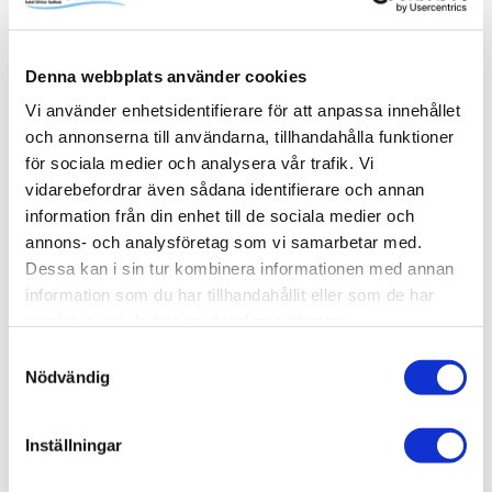
familjens alla schampo- och duschflaskor utan att ta extra
onödig plats i själva duschytan. Pile kommer med fem
steglöst justerbara hyllplan. Komplettera med fler vid
Denna webbplats använder cookies
behov. Skruvas i vägg alternativt limmas upp med Safe-
Fix.
Vi använder enhetsidentifierare för att anpassa innehållet
och annonserna till användarna, tillhandahålla funktioner
för sociala medier och analysera vår trafik. Vi
vidarebefordrar även sådana identifierare och annan
information från din enhet till de sociala medier och
Produktinformation
annons- och analysföretag som vi samarbetar med.
SKU /
56030177+80000686+80000675-
Dessa kan i sin tur kombinera informationen med annan
artikelnummer:
INR
information som du har tillhandahållit eller som de har
samlat in när du har använt deras tjänster.
Samtyckesval
Relaterade kategorier
Nödvändig
Varumärken /
INR
Inställningar
Varumärken / INR /
Dusch