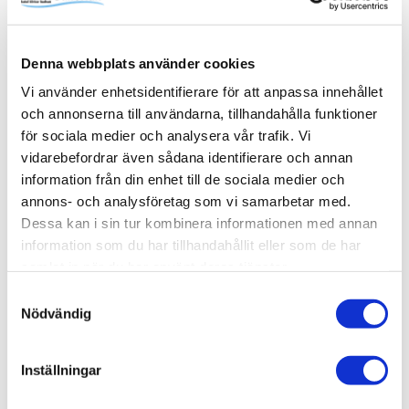
familjens alla schampo- och duschflaskor utan att ta extra
onödig plats i själva duschytan. Pile kommer med fem
steglöst justerbara hyllplan. Komplettera med fler vid
Denna webbplats använder cookies
behov. Skruvas i vägg alternativt limmas upp med Safe-
Fix.
Vi använder enhetsidentifierare för att anpassa innehållet
och annonserna till användarna, tillhandahålla funktioner
för sociala medier och analysera vår trafik. Vi
vidarebefordrar även sådana identifierare och annan
information från din enhet till de sociala medier och
Produktinformation
annons- och analysföretag som vi samarbetar med.
SKU /
56030178+80000685+80000826-
Dessa kan i sin tur kombinera informationen med annan
artikelnummer:
INR
information som du har tillhandahållit eller som de har
samlat in när du har använt deras tjänster.
Samtyckesval
Relaterade kategorier
Nödvändig
Varumärken /
INR
Inställningar
Varumärken / INR /
Dusch