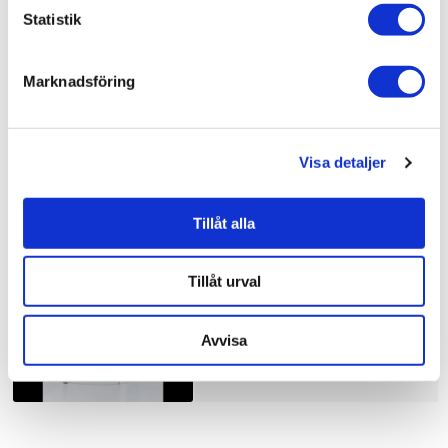
Bad & kök / Badrum / Dusch /
Duschhörna
Statistik
Bad & kök / Badrum /
Dusch
Bad & kök /
Badrum
Marknadsföring
Visa detaljer
Liknande produkter
Tillåt alla
Duschbyggarna Duschhörna
Corny de Luxe
Tillåt urval
10.910 kr
JUST NU!
8.728 kr
/st
Avvisa