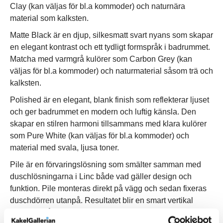
Clay (kan väljas för bl.a kommoder) och naturnära
material som kalksten.
Matte Black är en djup, silkesmatt svart nyans som skapar
en elegant kontrast och ett tydligt formspråk i badrummet.
Matcha med varmgrå kulörer som Carbon Grey (kan
väljas för bl.a kommoder) och naturmaterial såsom trä och
kalksten.
Polished är en elegant, blank finish som reflekterar ljuset
och ger badrummet en modern och luftig känsla. Den
skapar en stilren harmoni tillsammans med klara kulörer
som Pure White (kan väljas för bl.a kommoder) och
material med svala, ljusa toner.
Pile är en förvaringslösning som smälter samman med
duschlösningarna i Linc både vad gäller design och
funktion. Pile monteras direkt på vägg och sedan fixeras
duschdörren utanpå. Resultatet blir en smart vertikal
förvaring på duschens insida som med enkelhet slukar