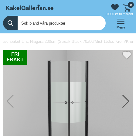
0
10000 kr till fri frakt
Meny
uschpaket Linc Niagara 200cm (Streak Black 70x80/Mist 160cc Krom/Krom/P
FRI
FRAKT