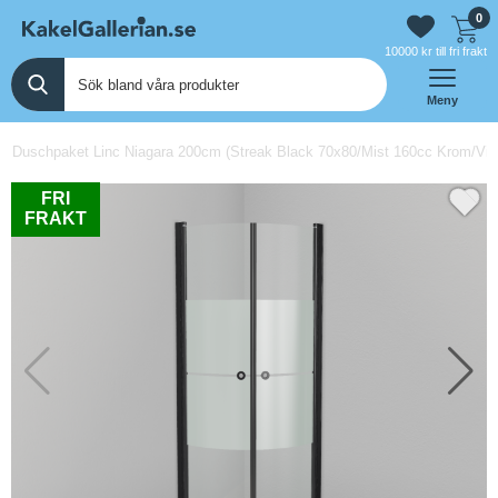
0
10000 kr till fri frakt
Meny
 Duschpaket Linc Niagara 200cm (Streak Black 70x80/Mist 160cc Krom/Vit/P
FRI
FRAKT