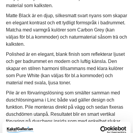
material som kalksten.
Matte Black är en djup, silkesmatt svart nyans som skapar
en elegant kontrast och ett tydligt formspråk i badrummet.
Matcha med varmgrå kulörer som Carbon Grey (kan
väljas för bl.a kommoder) och naturmaterial såsom trä och
kalksten.
Polished är en elegant, blank finish som reflekterar ljuset
och ger badrummet en modern och luftig känsla. Den
skapar en stilren harmoni tillsammans med klara kulörer
som Pure White (kan väljas för bl.a kommoder) och
material med svala, ljusa toner.
Pile är en förvaringslösning som smälter samman med
duschlösningarna i Linc både vad gäller design och
funktion. Pile monteras direkt på vägg och sedan fixeras
duschdörren utanpå. Resultatet blir en smart vertikal
förvaring på duschens insida som med enkelhet slukar
familjens alla schampo- och duschflaskor utan att ta extra