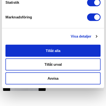
Statistik
Bad & kök / Badrum /
Dusch
Bad & kök /
Badrum
Marknadsföring
Visa detaljer
Liknande produkter
Tillåt alla
Duschbyggarna Duschhörna
Corny de Luxe
Tillåt urval
10.910 kr
JUST NU!
8.728 kr
/st
Avvisa