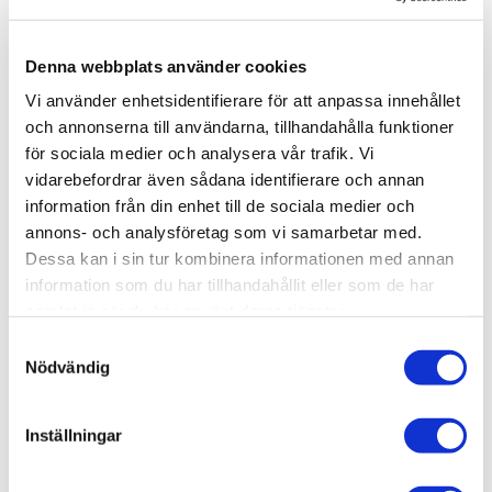
onödig plats i själva duschytan. Pile kommer med fem
steglöst justerbara hyllplan. Komplettera med fler vid
behov. Skruvas i vägg alternativt limmas upp med Safe-
Denna webbplats använder cookies
Fix.
Vi använder enhetsidentifierare för att anpassa innehållet
och annonserna till användarna, tillhandahålla funktioner
för sociala medier och analysera vår trafik. Vi
vidarebefordrar även sådana identifierare och annan
Produktinformation
information från din enhet till de sociala medier och
annons- och analysföretag som vi samarbetar med.
SKU /
56030178+80000691+80000675-
Dessa kan i sin tur kombinera informationen med annan
artikelnummer:
INR
information som du har tillhandahållit eller som de har
samlat in när du har använt deras tjänster.
Samtyckesval
Relaterade kategorier
Nödvändig
Varumärken /
INR
Inställningar
Varumärken / INR /
Dusch
Bad & kök / Badrum / Dusch /
Duschhörna