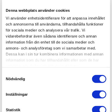
onödig plats i själva duschytan. Pile kommer med fem
steglöst justerbara hyllplan. Komplettera med fler vid
Denna webbplats använder cookies
behov. Skruvas i vägg alternativt limmas upp med Safe-
Vi använder enhetsidentifierare för att anpassa innehållet
Fix.
och annonserna till användarna, tillhandahålla funktioner
för sociala medier och analysera vår trafik. Vi
vidarebefordrar även sådana identifierare och annan
information från din enhet till de sociala medier och
Produktinformation
annons- och analysföretag som vi samarbetar med.
Dessa kan i sin tur kombinera informationen med annan
SKU /
56030179+80000690+80000675-
information som du har tillhandahållit eller som de har
artikelnummer:
INR
samlat in när du har använt deras tjänster.
Samtyckesval
Nödvändig
Relaterade kategorier
Varumärken /
INR
Inställningar
Varumärken / INR /
Dusch
Bad & kök / Badrum / Dusch /
Duschhörna
Statistik