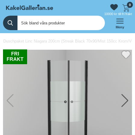
0
10000 kr till fri frakt
Meny
 Duschpaket Linc Niagara 200cm (Streak Black 70x90/Mist 150cc Krom/Vit/P
FRI
FRAKT