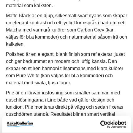
material som kalksten.
Matte Black är en djup, silkesmatt svart nyans som skapar
en elegant kontrast och ett tydligt formspråk i badrummet.
Matcha med varmgrå kulörer som Carbon Grey (kan
väljas för bl.a kommoder) och naturmaterial såsom trä och
kalksten.
Polished är en elegant, blank finish som reflekterar ljuset
och ger badrummet en modern och luftig känsla. Den
skapar en stilren harmoni tillsammans med klara kulörer
som Pure White (kan väljas för bl.a kommoder) och
material med svala, ljusa toner.
Pile är en förvaringslösning som smälter samman med
duschlösningarna i Linc både vad gäller design och
funktion. Pile monteras direkt på vägg och sedan fixeras
duschdörren utanpå. Resultatet blir en smart vertikal
förvaring på duschens insida som med enkelhet slukar
familjens alla schampo- och duschflaskor utan att ta extra