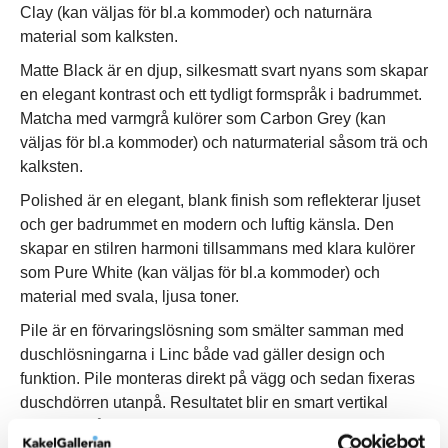
Clay (kan väljas för bl.a kommoder) och naturnära
material som kalksten.
Matte Black är en djup, silkesmatt svart nyans som skapar
en elegant kontrast och ett tydligt formspråk i badrummet.
Matcha med varmgrå kulörer som Carbon Grey (kan
väljas för bl.a kommoder) och naturmaterial såsom trä och
kalksten.
Polished är en elegant, blank finish som reflekterar ljuset
och ger badrummet en modern och luftig känsla. Den
skapar en stilren harmoni tillsammans med klara kulörer
som Pure White (kan väljas för bl.a kommoder) och
material med svala, ljusa toner.
Pile är en förvaringslösning som smälter samman med
duschlösningarna i Linc både vad gäller design och
funktion. Pile monteras direkt på vägg och sedan fixeras
duschdörren utanpå. Resultatet blir en smart vertikal
förvaring på duschens insida som med enkelhet slukar