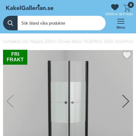
0
10000 kr till fri frakt
Meny
uschpaket Linc Niagara 200cm (Streak Black 70x90/Mist 160cc Krom/Krom/P
FRI
FRAKT