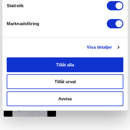
Bad & kök / Badrum / Dusch /
Duschhörna
Statistik
Bad & kök / Badrum /
Dusch
Bad & kök /
Badrum
Marknadsföring
Visa detaljer
Liknande produkter
Tillåt alla
Duschbyggarna Duschhörna
Corny de Luxe
Tillåt urval
10.910 kr
JUST NU!
8.728 kr
/st
Avvisa