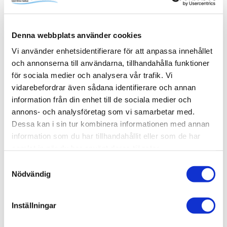
familjens alla schampo- och duschflaskor utan att ta extra
onödig plats i själva duschytan. Pile kommer med fem
steglöst justerbara hyllplan. Komplettera med fler vid
Denna webbplats använder cookies
behov. Skruvas i vägg alternativt limmas upp med Safe-
Fix.
Vi använder enhetsidentifierare för att anpassa innehållet
och annonserna till användarna, tillhandahålla funktioner
för sociala medier och analysera vår trafik. Vi
vidarebefordrar även sådana identifierare och annan
information från din enhet till de sociala medier och
Produktinformation
annons- och analysföretag som vi samarbetar med.
SKU /
56030179+80000685+80000826-
Dessa kan i sin tur kombinera informationen med annan
artikelnummer:
INR
information som du har tillhandahållit eller som de har
samlat in när du har använt deras tjänster.
Samtyckesval
Relaterade kategorier
Nödvändig
Varumärken /
INR
Inställningar
Varumärken / INR /
Dusch