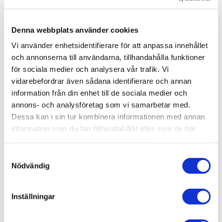
onödig plats i själva duschytan. Pile kommer med fem
steglöst justerbara hyllplan. Komplettera med fler vid
behov. Skruvas i vägg alternativt limmas upp med Safe-
Denna webbplats använder cookies
Fix.
Vi använder enhetsidentifierare för att anpassa innehållet
och annonserna till användarna, tillhandahålla funktioner
för sociala medier och analysera vår trafik. Vi
vidarebefordrar även sådana identifierare och annan
Produktinformation
information från din enhet till de sociala medier och
annons- och analysföretag som vi samarbetar med.
SKU /
56030188+80000688+80000826-
Dessa kan i sin tur kombinera informationen med annan
artikelnummer:
INR
information som du har tillhandahållit eller som de har
samlat in när du har använt deras tjänster.
Samtyckesval
Relaterade kategorier
Nödvändig
Varumärken /
INR
Inställningar
Varumärken / INR /
Dusch
Bad & kök / Badrum / Dusch /
Duschhörna