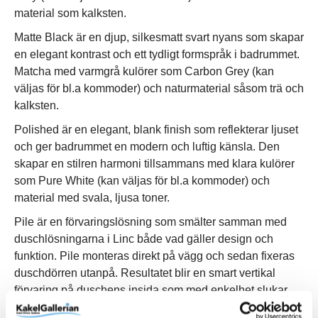
material som kalksten.
Matte Black är en djup, silkesmatt svart nyans som skapar
en elegant kontrast och ett tydligt formspråk i badrummet.
Matcha med varmgrå kulörer som Carbon Grey (kan
väljas för bl.a kommoder) och naturmaterial såsom trä och
kalksten.
Polished är en elegant, blank finish som reflekterar ljuset
och ger badrummet en modern och luftig känsla. Den
skapar en stilren harmoni tillsammans med klara kulörer
som Pure White (kan väljas för bl.a kommoder) och
material med svala, ljusa toner.
Pile är en förvaringslösning som smälter samman med
duschlösningarna i Linc både vad gäller design och
funktion. Pile monteras direkt på vägg och sedan fixeras
duschdörren utanpå. Resultatet blir en smart vertikal
förvaring på duschens insida som med enkelhet slukar
familjens alla schampo- och duschflaskor utan att ta extra