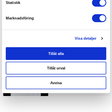
Statistik
Bad & kök / Badrum /
Dusch
Bad & kök /
Badrum
Marknadsföring
Visa detaljer
Liknande produkter
Tillåt alla
Duschbyggarna Duschhörna
Corny de Luxe
Tillåt urval
10.910 kr
JUST NU!
8.728 kr
/st
Avvisa