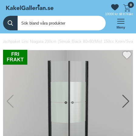
0
10000 kr till fri frakt
Meny
uschpaket Linc Niagara 200cm (Streak Black 80x80/Mist 150cc Krom/Svart/P
FRI
FRAKT