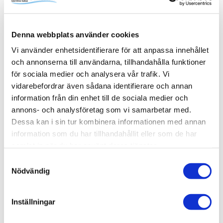
familjens alla schampo- och duschflaskor utan att ta extra
onödig plats i själva duschytan. Pile kommer med fem
steglöst justerbara hyllplan. Komplettera med fler vid
Denna webbplats använder cookies
behov. Skruvas i vägg alternativt limmas upp med Safe-
Fix.
Vi använder enhetsidentifierare för att anpassa innehållet
och annonserna till användarna, tillhandahålla funktioner
för sociala medier och analysera vår trafik. Vi
vidarebefordrar även sådana identifierare och annan
information från din enhet till de sociala medier och
Produktinformation
annons- och analysföretag som vi samarbetar med.
SKU /
56030188+80000690+80000676-
Dessa kan i sin tur kombinera informationen med annan
artikelnummer:
INR
information som du har tillhandahållit eller som de har
samlat in när du har använt deras tjänster.
Samtyckesval
Relaterade kategorier
Nödvändig
Varumärken /
INR
Inställningar
Varumärken / INR /
Dusch