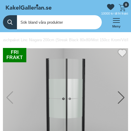
0
10000 kr till fri frakt
Meny
uschpaket Linc Niagara 200cm (Streak Black 80x80/Mist 150cc Krom/Vit/Pil
FRI
FRAKT