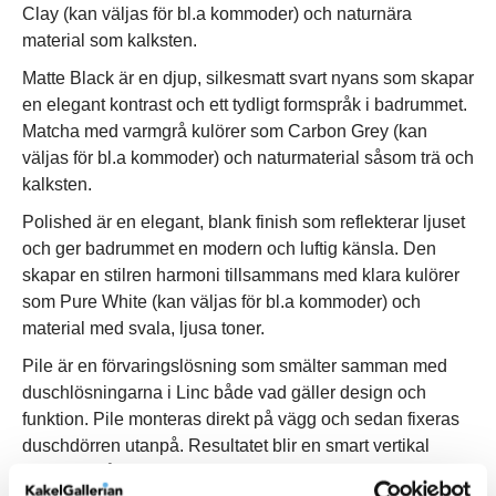
Clay (kan väljas för bl.a kommoder) och naturnära
material som kalksten.
Matte Black är en djup, silkesmatt svart nyans som skapar
en elegant kontrast och ett tydligt formspråk i badrummet.
Matcha med varmgrå kulörer som Carbon Grey (kan
väljas för bl.a kommoder) och naturmaterial såsom trä och
kalksten.
Polished är en elegant, blank finish som reflekterar ljuset
och ger badrummet en modern och luftig känsla. Den
skapar en stilren harmoni tillsammans med klara kulörer
som Pure White (kan väljas för bl.a kommoder) och
material med svala, ljusa toner.
Pile är en förvaringslösning som smälter samman med
duschlösningarna i Linc både vad gäller design och
funktion. Pile monteras direkt på vägg och sedan fixeras
duschdörren utanpå. Resultatet blir en smart vertikal
förvaring på duschens insida som med enkelhet slukar