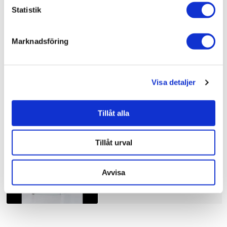
Bad & kök / Badrum / Dusch /
Duschhörna
Statistik
Bad & kök / Badrum /
Dusch
Bad & kök /
Badrum
Marknadsföring
Visa detaljer
Liknande produkter
Tillåt alla
Duschbyggarna Duschhörna
Corny de Luxe
Tillåt urval
10.910 kr
JUST NU!
8.728 kr
/st
Avvisa