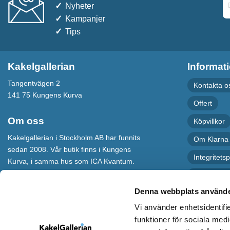
Nyheter
Kampanjer
Tips
Kakelgallerian
Informat
Tangentvägen 2
Kontakta o
141 75 Kungens Kurva
Offert
Om oss
Köpvillkor
Kakelgallerian i Stockholm AB har funnits
Om Klarna
sedan 2008. Vår butik finns i Kungens
Integritetsp
Kurva, i samma hus som ICA Kvantum.
För maximal service har vi även en
Recension
webbshop som levererar varor till hela
Denna webbplats använde
Sverige.
Vi använder enhetsidentifie
Kakelgallerian står för Design &
funktioner för sociala medi
Inspiration och vi hoppas att alla som