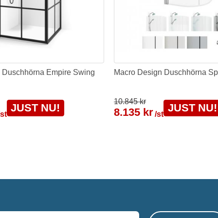
 Duschhörna Empire Swing
Macro Design Duschhörna Spi
10.845 kr
JUST NU!
JUST NU!
8.135 kr
/st
/st