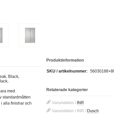
Produktinformation
SKU / artikelnummer:
56030188+8
eak, Black,
lack,
Relaterade kategorier
gara med
av standardmåtten
Varumärken /
INR
 alla finishar och
Varumärken / INR /
Dusch