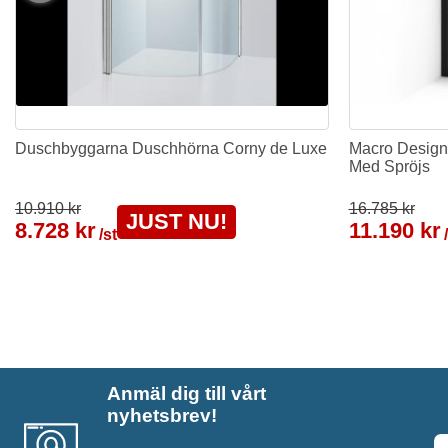
Duschbyggarna Duschhörna Corny de Luxe
Macro Design
Med Spröjs
10.910 kr
16.785 kr
JUST NU!
8.728 kr
11.190 kr
/st
Anmäl dig till vårt
nyhetsbrev!