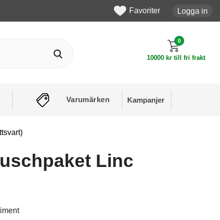
Favoriter
Logga in
0
10000 kr till fri frakt
Varumärken
Kampanjer
tsvart)
uschpaket Linc
timent