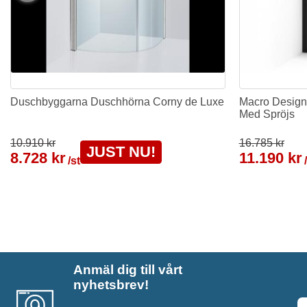
Duschbyggarna Duschhörna Corny de Luxe
Macro Design
Med Spröjs
10.910 kr
16.785 kr
JUST NU!
8.728 kr
11.190 kr
/st
Anmäl dig till vårt
nyhetsbrev!