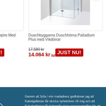
mpire Med
Duschbyggarna Duschhörna Palladium
Plus med Vikdörrar
17.580 kr
!
JUST NU!
14.064 kr
/st
Genom att fylla i min mailadress godkänner jag att
Kakelgallerian får skicka nyhetsbrev till mig och att
Kakelgallerian får behandla mina personuppgifter för att