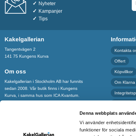
Nyheter
Kampanjer
Tips
Kakelgallerian
Informat
Tangentvägen 2
Kontakta o
141 75 Kungens Kurva
Offert
Om oss
Köpvillkor
Kakelgallerian i Stockholm AB har funnits
Om Klarna
sedan 2008. Vår butik finns i Kungens
Integritetsp
Kurva, i samma hus som ICA Kvantum.
För maximal service har vi även en
Recension
webbshop som levererar varor till hela
Denna webbplats använde
Sverige.
Vi använder enhetsidentifie
Kakelgallerian står för Design &
funktioner för sociala medi
Inspiration och vi hoppas att alla som