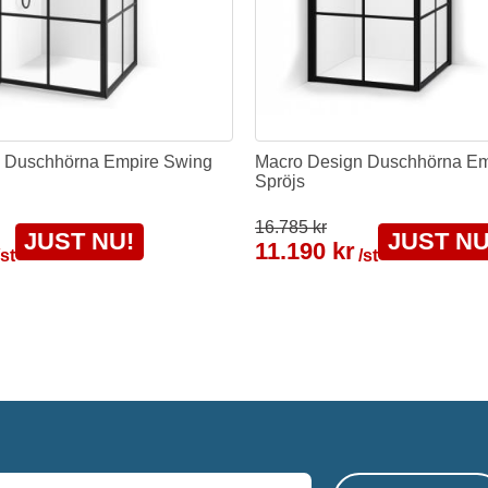
 Duschhörna Empire Swing
Macro Design Duschhörna E
Spröjs
16.785 kr
JUST NU!
JUST NU
11.190 kr
/st
/st