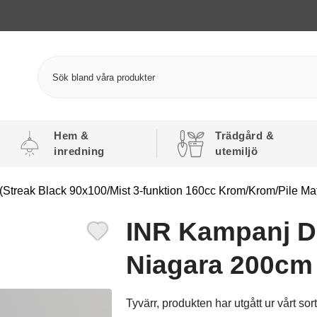
Hem &
Trädgård &
inredning
utemiljö
treak Black 90x100/Mist 3-funktion 160cc Krom/Krom/Pile Mat
INR Kampanj D
Niagara 200cm
Tyvärr, produkten har utgått ur vårt sor