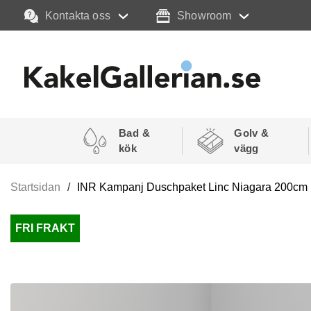
Kontakta oss
Showroom
Bad &
Golv &
kök
vägg
Startsidan
INR Kampanj Duschpaket Linc Niagara 200cm (S
FRI FRAKT