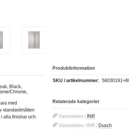
Produktinformation
SKU / artikelnummer:
56030191+8
eak, Black,
hrome/Chrome,
Relaterade kategorier
gara med
av standardmåtten
Varumärken /
INR
 alla finishar och
Varumärken / INR /
Dusch