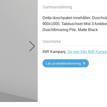
Sammanställning
Detta duschpaket innehåller: Duschvä
900x1000, Takduschset Mist 3-funkti
Duschförvaring Pile, Matte Black
Varumärke
INR Kampanj,
Se mer från INR Kamp
Läs produktbeskrivning