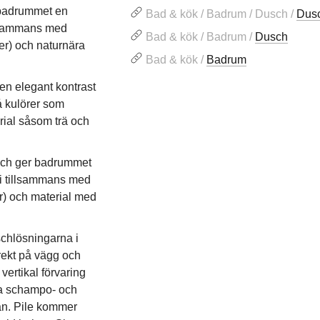
 badrummet en
Bad & kök / Badrum / Dusch /
Dus
illsammans med
Bad & kök / Badrum /
Dusch
er) och naturnära
Bad & kök /
Badrum
en elegant kontrast
å kulörer som
rial såsom trä och
t och ger badrummet
ni tillsammans med
r) och material med
chlösningarna i
rekt på vägg och
vertikal förvaring
la schampo- och
tan. Pile kommer