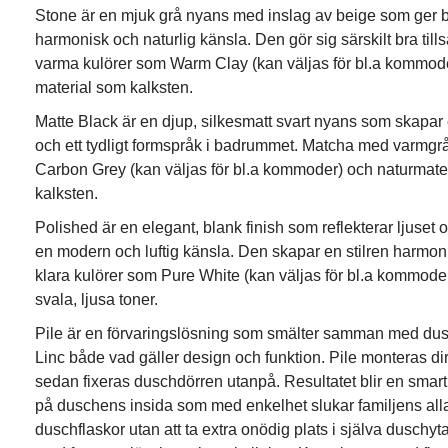
Stone är en mjuk grå nyans med inslag av beige som ger
harmonisk och naturlig känsla. Den gör sig särskilt bra t
varma kulörer som Warm Clay (kan väljas för bl.a kommod
material som kalksten.
Matte Black är en djup, silkesmatt svart nyans som skapar 
och ett tydligt formspråk i badrummet. Matcha med varmgr
Carbon Grey (kan väljas för bl.a kommoder) och naturmate
kalksten.
Polished är en elegant, blank finish som reflekterar ljuse
en modern och luftig känsla. Den skapar en stilren harmo
klara kulörer som Pure White (kan väljas för bl.a kommode
svala, ljusa toner.
Pile är en förvaringslösning som smälter samman med dus
Linc både vad gäller design och funktion. Pile monteras di
sedan fixeras duschdörren utanpå. Resultatet blir en smart 
på duschens insida som med enkelhet slukar familjens al
duschflaskor utan att ta extra onödig plats i själva duschy