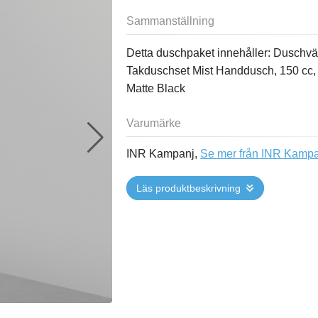
Sammanställning
Detta duschpaket innehåller: Duschvä
Takduschset Mist Handdusch, 150 cc,
Matte Black
Varumärke
INR Kampanj,
Se mer från INR Kamp
Läs produktbeskrivning