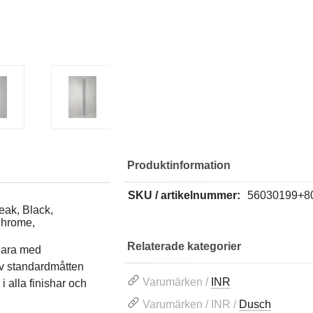
Produktinformation
SKU / artikelnummer:
56030199+8
eak, Black,
Chrome,
Relaterade kategorier
gara med
av standardmåtten
Varumärken /
INR
 alla finishar och
Varumärken / INR /
Dusch