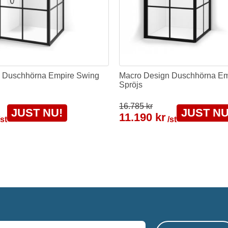
 Duschhörna Empire Swing
Macro Design Duschhörna E
Spröjs
16.785 kr
JUST NU!
JUST NU
11.190 kr
/st
/st