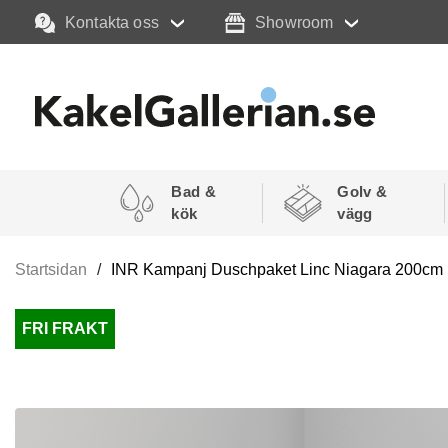
Kontakta oss
Showroom
Bad &
Golv &
kök
vägg
Startsidan
INR Kampanj Duschpaket Linc Niagara 200cm (S
FRI FRAKT