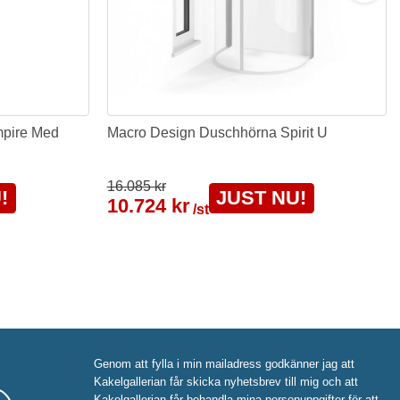
mpire Med
Macro Design Duschhörna Spirit U
16.085 kr
!
JUST NU!
10.724 kr
/st
Genom att fylla i min mailadress godkänner jag att
Kakelgallerian får skicka nyhetsbrev till mig och att
Kakelgallerian får behandla mina personuppgifter för att