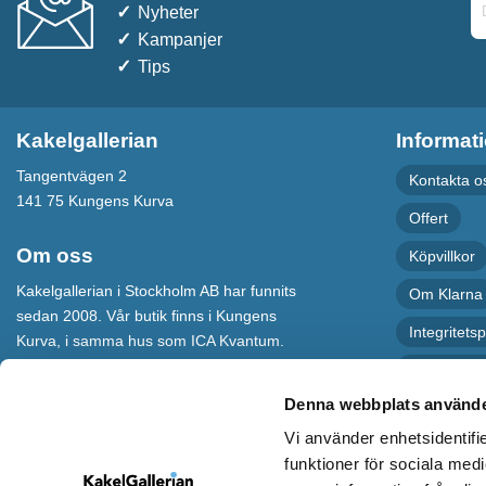
Nyheter
Kampanjer
Tips
Kakelgallerian
Informat
Tangentvägen 2
Kontakta o
141 75 Kungens Kurva
Offert
Om oss
Köpvillkor
Kakelgallerian i Stockholm AB har funnits
Om Klarna
sedan 2008. Vår butik finns i Kungens
Integritetsp
Kurva, i samma hus som ICA Kvantum.
För maximal service har vi även en
Recension
webbshop som levererar varor till hela
Denna webbplats använde
Sverige.
Vi använder enhetsidentifie
Kakelgallerian står för Design &
funktioner för sociala medi
Inspiration och vi hoppas att alla som