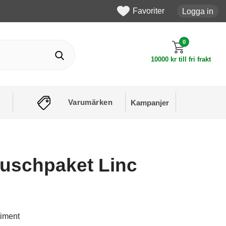
Favoriter
Logga in
0
10000 kr till fri frakt
Varumärken
Kampanjer
uschpaket Linc
timent