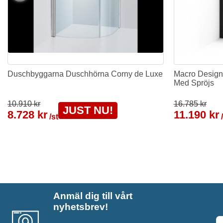
Duschbyggarna Duschhörna Corny de Luxe
Macro Design
Med Spröjs
10.910 kr
16.785 kr
JUST NU!
8.728 kr
11.190 kr
/st
Anmäl dig till vårt
nyhetsbrev!