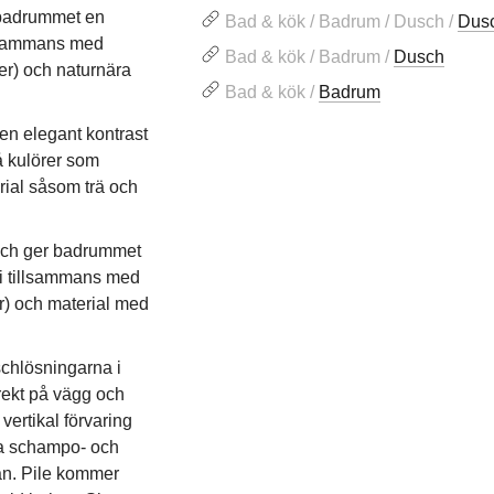
 badrummet en
Bad & kök / Badrum / Dusch /
Dus
illsammans med
Bad & kök / Badrum /
Dusch
er) och naturnära
Bad & kök /
Badrum
en elegant kontrast
å kulörer som
rial såsom trä och
t och ger badrummet
ni tillsammans med
r) och material med
chlösningarna i
rekt på vägg och
vertikal förvaring
la schampo- och
tan. Pile kommer