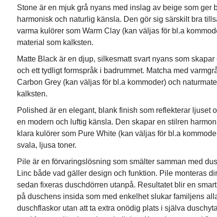
Stone är en mjuk grå nyans med inslag av beige som ger
harmonisk och naturlig känsla. Den gör sig särskilt bra t
varma kulörer som Warm Clay (kan väljas för bl.a kommod
material som kalksten.
Matte Black är en djup, silkesmatt svart nyans som skapar 
och ett tydligt formspråk i badrummet. Matcha med varmgr
Carbon Grey (kan väljas för bl.a kommoder) och naturmate
kalksten.
Polished är en elegant, blank finish som reflekterar ljuse
en modern och luftig känsla. Den skapar en stilren harmo
klara kulörer som Pure White (kan väljas för bl.a kommode
svala, ljusa toner.
Pile är en förvaringslösning som smälter samman med dus
Linc både vad gäller design och funktion. Pile monteras di
sedan fixeras duschdörren utanpå. Resultatet blir en smart 
på duschens insida som med enkelhet slukar familjens al
duschflaskor utan att ta extra onödig plats i själva duschy