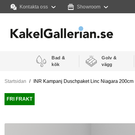
Kontakta oss
Showroom
Bad &
Golv &
kök
vägg
Startsidan
INR Kampanj Duschpaket Linc Niagara 200cm (
FRI FRAKT