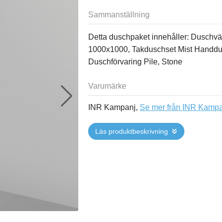
Sammanställning
Detta duschpaket innehåller: Duschvä
1000x1000, Takduschset Mist Handdu
Duschförvaring Pile, Stone
Varumärke
INR Kampanj,
Se mer från INR Kamp
Läs produktbeskrivning