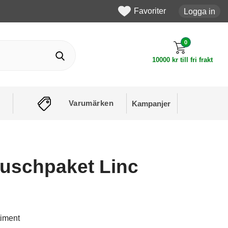
Favoriter
Logga in
0
10000 kr till fri frakt
Varumärken
Kampanjer
uschpaket Linc
timent