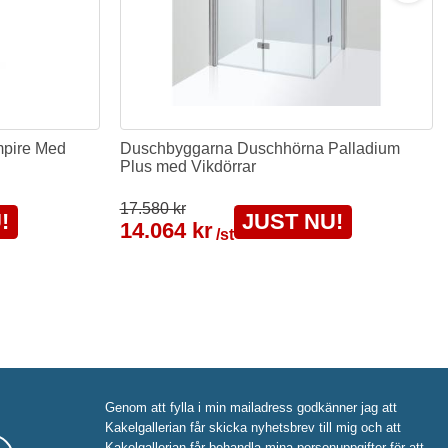
mpire Med
Duschbyggarna Duschhörna Palladium
Plus med Vikdörrar
17.580 kr
!
JUST NU!
14.064 kr
/st
Genom att fylla i min mailadress godkänner jag att
Kakelgallerian får skicka nyhetsbrev till mig och att
Kakelgallerian får behandla mina personuppgifter för att