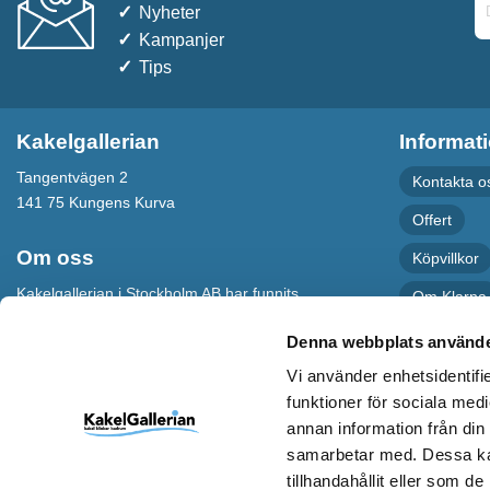
Nyheter
Kampanjer
Tips
Kakelgallerian
Informat
Tangentvägen 2
Kontakta o
141 75 Kungens Kurva
Offert
Om oss
Köpvillkor
Kakelgallerian i Stockholm AB har funnits
Om Klarna
sedan 2008. Vår butik finns i Kungens
Integritetsp
Denna webbplats använde
Kurva, i samma hus som ICA Kvantum.
För maximal service har vi även en
Recension
Vi använder enhetsidentifie
webbshop som levererar varor till hela
funktioner för sociala medi
Sverige.
annan information från din
Kakelgallerian står för Design &
samarbetar med. Dessa kan
Inspiration och vi hoppas att alla som
tillhandahållit eller som d