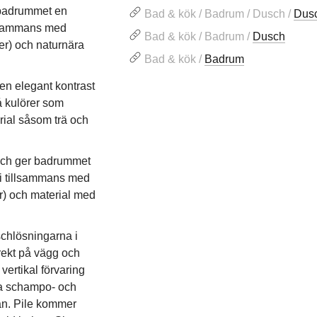
 badrummet en
Bad & kök / Badrum / Dusch /
Dus
illsammans med
Bad & kök / Badrum /
Dusch
er) och naturnära
Bad & kök /
Badrum
en elegant kontrast
å kulörer som
rial såsom trä och
t och ger badrummet
ni tillsammans med
r) och material med
chlösningarna i
rekt på vägg och
vertikal förvaring
la schampo- och
tan. Pile kommer