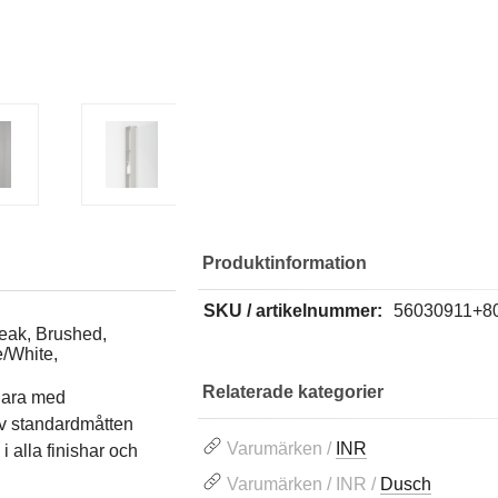
Produktinformation
SKU / artikelnummer:
56030911+8
reak, Brushed,
/White,
Relaterade kategorier
gara med
av standardmåtten
Varumärken /
INR
 alla finishar och
Varumärken / INR /
Dusch