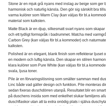
Stone är en mjuk grå nyans med inslag av beige som ger
harmonisk och naturlig känsla. Den gör sig särskilt bra t
varma kulörer som Warm Clay (kan väljas för bl.a kommod
material som kalksten.
Matte Black är en djup, silkesmatt svart nyans som skapar 
och ett tydligt formspråk i badrummet. Matcha med varmgr
Carbon Grey (kan väljas för bl.a kommoder) och naturmate
kalksten.
Polished är en elegant, blank finish som reflekterar ljuse
en modern och luftig känsla. Den skapar en stilren harmo
klara kulörer som Pure White (kan väljas för bl.a kommode
svala, ljusa toner.
Pile är en förvaringslösning som smälter samman med dus
Linc både vad gäller design och funktion. Pile monteras di
sedan fixeras duschdörren utanpå. Resultatet blir en smart 
på duschens insida som med enkelhet slukar familjens al
duschflaskor utan att ta extra onödig plats i själva duschy