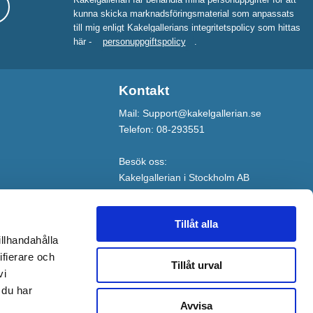
kunna skicka marknadsföringsmaterial som anpassats
till mig enligt Kakelgallerians integritetspolicy som hittas
här -
personuppgiftspolicy
.
Kontakt
Mail: Support@kakelgallerian.se
Telefon: 08-293551
Besök oss:
Kakelgallerian i Stockholm AB
Tangentvägen 2
141 75 Kungens Kurva
Tillåt alla
illhandahålla
ifierare och
Tillåt urval
vi
 du har
Avvisa