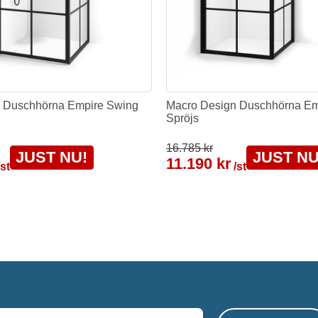
 Duschhörna Empire Swing
Macro Design Duschhörna E
Spröjs
16.785 kr
JUST NU!
JUST NU
11.190 kr
/st
/st