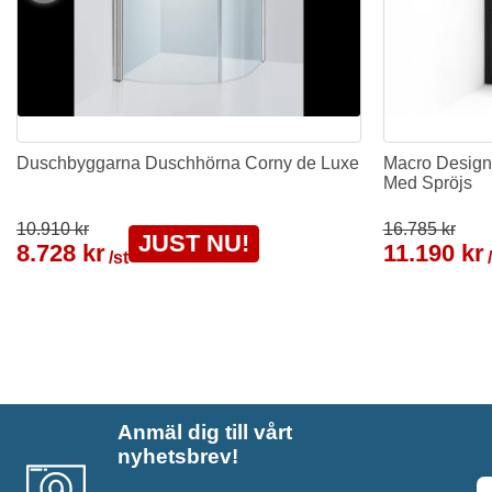
Duschbyggarna Duschhörna Corny de Luxe
Macro Design
Med Spröjs
10.910 kr
16.785 kr
JUST NU!
8.728 kr
11.190 kr
/st
Anmäl dig till vårt
nyhetsbrev!