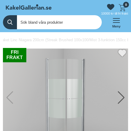
0
10000 kr till fri frakt
Meny
aket Linc Niagara 200cm (Streak Brushed 100x100/Mist 3-funktion 150cc K
FRI
FRAKT