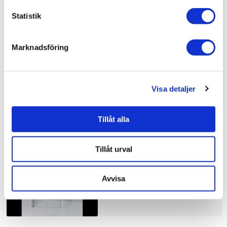
Bad & kök / Badrum / Dusch /
Duschhörna
Statistik
Bad & kök / Badrum /
Dusch
Bad & kök /
Badrum
Marknadsföring
Visa detaljer
Liknande produkter
Tillåt alla
Duschbyggarna Duschhörna
Corny de Luxe
Tillåt urval
10.910 kr
JUST NU!
8.728 kr
Avvisa
/st