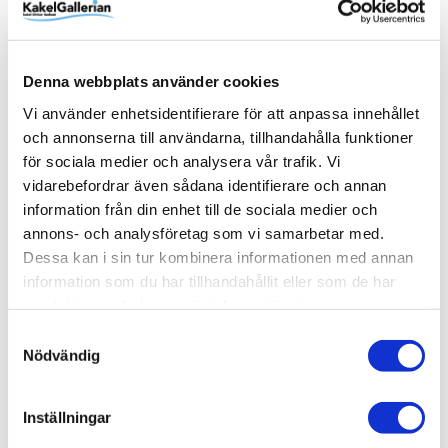
förvaring på duschens insida som med enkelhet slukar
familjens alla schampo- och duschflaskor utan att ta extra
onödig plats i själva duschytan. Pile kommer med fem
steglöst justerbara hyllplan. Komplettera med fler vid
Denna webbplats använder cookies
behov. Skruvas i vägg alternativt limmas upp med Safe-
Vi använder enhetsidentifierare för att anpassa innehållet
Fix.
och annonserna till användarna, tillhandahålla funktioner
för sociala medier och analysera vår trafik. Vi
vidarebefordrar även sådana identifierare och annan
information från din enhet till de sociala medier och
Produktinformation
annons- och analysföretag som vi samarbetar med.
Dessa kan i sin tur kombinera informationen med annan
SKU /
56030911+80000686+80001678-
information som du har tillhandahållit eller som de har
artikelnummer:
INR
samlat in när du har använt deras tjänster.
Samtyckesval
Nödvändig
Relaterade kategorier
Varumärken /
INR
Inställningar
Varumärken / INR /
Dusch