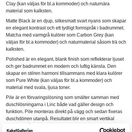
Clay (kan väljas för bl.a kommoder) och naturnära
material som kalksten.
Matte Black är en djup, silkesmatt svart nyans som skapar
en elegant kontrast och ett tydligt formspråk i badrummet.
Matcha med varmgrå kulörer som Carbon Grey (kan
väljas för bl.a kommoder) och naturmaterial såsom trä och
kalksten.
Polished är en elegant, blank finish som reflekterar ljuset
och ger badrummet en modern och luftig känsla. Den
skapar en stilren harmoni tillsammans med klara kulörer
som Pure White (kan väljas för bl.a kommoder) och
material med svala, ljusa toner.
Pile är en förvaringslösning som smälter samman med
duschlösningarna i Linc både vad gäller design och
funktion. Pile monteras direkt på vägg och sedan fixeras
duschdörren utanpå. Resultatet blir en smart vertikal
förvaring på duschens insida som med enkelhet slukar