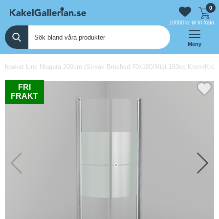
0
10000 kr till fri frakt
Meny
chpaket Linc Niagara 200cm (Streak Brushed 70x100/Mist 160cc Krom/Krom/
FRI
FRAKT