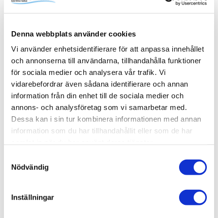
familjens alla schampo- och duschflaskor utan att ta extra
onödig plats i själva duschytan. Pile kommer med fem
steglöst justerbara hyllplan. Komplettera med fler vid
Denna webbplats använder cookies
behov. Skruvas i vägg alternativt limmas upp med Safe-
Fix.
Vi använder enhetsidentifierare för att anpassa innehållet
och annonserna till användarna, tillhandahålla funktioner
för sociala medier och analysera vår trafik. Vi
vidarebefordrar även sådana identifierare och annan
information från din enhet till de sociala medier och
Produktinformation
annons- och analysföretag som vi samarbetar med.
SKU /
56030971+80000685+80000676-
Dessa kan i sin tur kombinera informationen med annan
artikelnummer:
INR
information som du har tillhandahållit eller som de har
samlat in när du har använt deras tjänster.
Samtyckesval
Relaterade kategorier
Nödvändig
Varumärken /
INR
Inställningar
Varumärken / INR /
Dusch