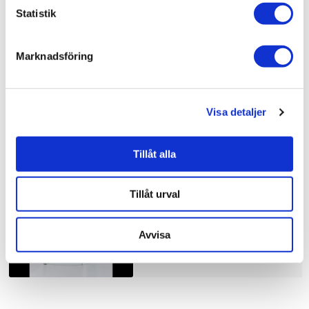
Bad & kök / Badrum / Dusch /
Duschhörna
Statistik
Bad & kök / Badrum /
Dusch
Bad & kök /
Badrum
Marknadsföring
Visa detaljer
Liknande produkter
Tillåt alla
Duschbyggarna Duschhörna
Corny de Luxe
Tillåt urval
10.910 kr
JUST NU!
8.728 kr
/st
Avvisa