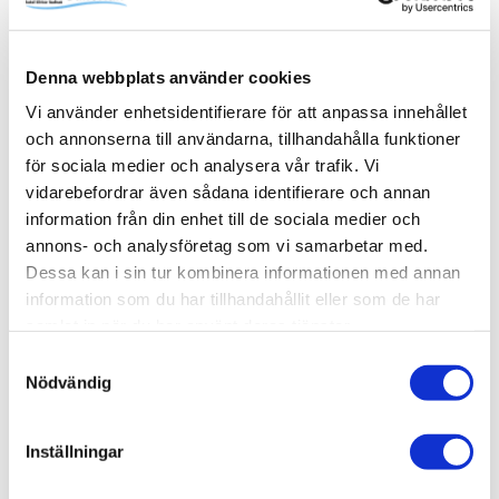
familjens alla schampo- och duschflaskor utan att ta extra
onödig plats i själva duschytan. Pile kommer med fem
steglöst justerbara hyllplan. Komplettera med fler vid
Denna webbplats använder cookies
behov. Skruvas i vägg alternativt limmas upp med Safe-
Fix.
Vi använder enhetsidentifierare för att anpassa innehållet
och annonserna till användarna, tillhandahålla funktioner
för sociala medier och analysera vår trafik. Vi
vidarebefordrar även sådana identifierare och annan
information från din enhet till de sociala medier och
Produktinformation
annons- och analysföretag som vi samarbetar med.
SKU /
56030971+80000685+80000826-
Dessa kan i sin tur kombinera informationen med annan
artikelnummer:
INR
information som du har tillhandahållit eller som de har
samlat in när du har använt deras tjänster.
Samtyckesval
Relaterade kategorier
Nödvändig
Varumärken /
INR
Inställningar
Varumärken / INR /
Dusch