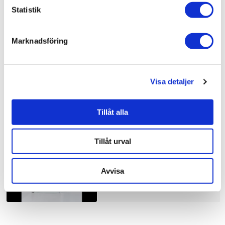
Bad & kök / Badrum / Dusch /
Duschhörna
Statistik
Bad & kök / Badrum /
Dusch
Bad & kök /
Badrum
Marknadsföring
Visa detaljer
Liknande produkter
Tillåt alla
Duschbyggarna Duschhörna
Corny de Luxe
Tillåt urval
10.910 kr
JUST NU!
8.728 kr
/st
Avvisa