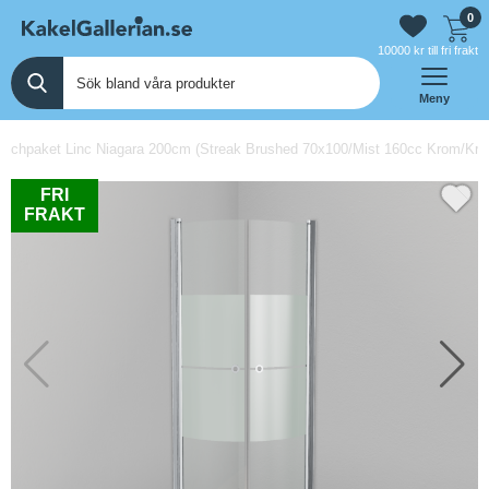
0
10000 kr till fri frakt
Meny
schpaket Linc Niagara 200cm (Streak Brushed 70x100/Mist 160cc Krom/Krom
FRI
FRAKT