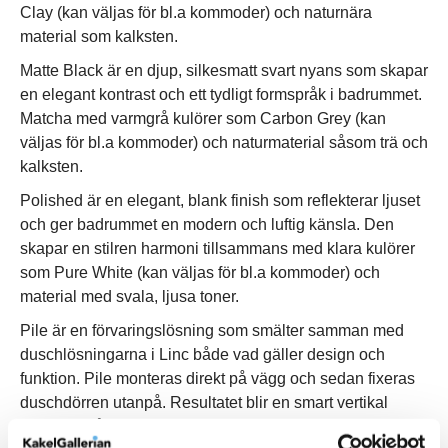
Clay (kan väljas för bl.a kommoder) och naturnära
material som kalksten.
Matte Black är en djup, silkesmatt svart nyans som skapar
en elegant kontrast och ett tydligt formspråk i badrummet.
Matcha med varmgrå kulörer som Carbon Grey (kan
väljas för bl.a kommoder) och naturmaterial såsom trä och
kalksten.
Polished är en elegant, blank finish som reflekterar ljuset
och ger badrummet en modern och luftig känsla. Den
skapar en stilren harmoni tillsammans med klara kulörer
som Pure White (kan väljas för bl.a kommoder) och
material med svala, ljusa toner.
Pile är en förvaringslösning som smälter samman med
duschlösningarna i Linc både vad gäller design och
funktion. Pile monteras direkt på vägg och sedan fixeras
duschdörren utanpå. Resultatet blir en smart vertikal
förvaring på duschens insida som med enkelhet slukar