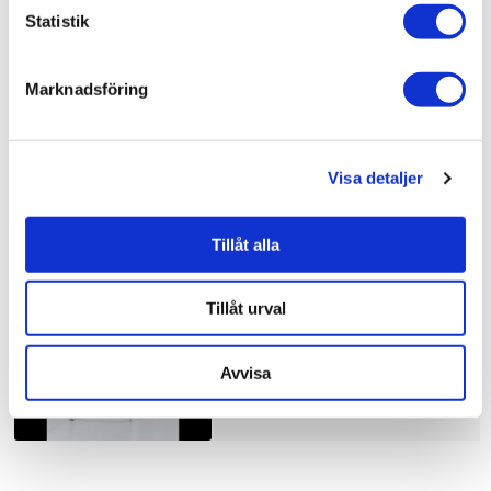
Bad & kök / Badrum / Dusch /
Duschhörna
Statistik
Bad & kök / Badrum /
Dusch
Bad & kök /
Badrum
Marknadsföring
Visa detaljer
Liknande produkter
Tillåt alla
Duschbyggarna Duschhörna
Corny de Luxe
Tillåt urval
10.910 kr
JUST NU!
8.728 kr
/st
Avvisa