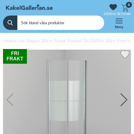
0
10000 kr till fri frakt
Meny
chpaket Linc Niagara 200cm (Streak Brushed 70x100/Mist 160cc Krom/Vit/P
FRI
FRAKT