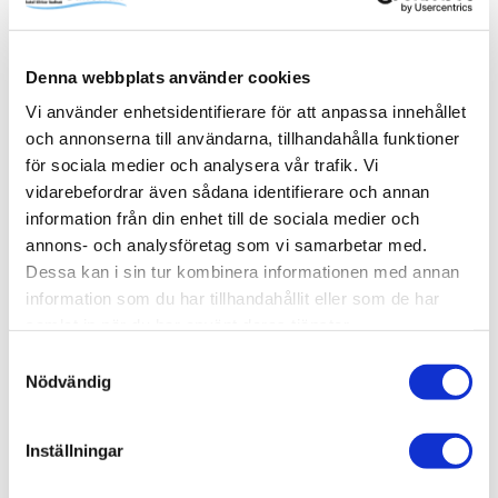
familjens alla schampo- och duschflaskor utan att ta extra
onödig plats i själva duschytan. Pile kommer med fem
steglöst justerbara hyllplan. Komplettera med fler vid
Denna webbplats använder cookies
behov. Skruvas i vägg alternativt limmas upp med Safe-
Fix.
Vi använder enhetsidentifierare för att anpassa innehållet
och annonserna till användarna, tillhandahålla funktioner
för sociala medier och analysera vår trafik. Vi
vidarebefordrar även sådana identifierare och annan
information från din enhet till de sociala medier och
Produktinformation
annons- och analysföretag som vi samarbetar med.
SKU /
56030971+80000691+80000676-
Dessa kan i sin tur kombinera informationen med annan
artikelnummer:
INR
information som du har tillhandahållit eller som de har
samlat in när du har använt deras tjänster.
Samtyckesval
Relaterade kategorier
Nödvändig
Varumärken /
INR
Inställningar
Varumärken / INR /
Dusch