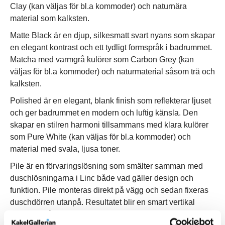
Clay (kan väljas för bl.a kommoder) och naturnära
material som kalksten.
Matte Black är en djup, silkesmatt svart nyans som skapar
en elegant kontrast och ett tydligt formspråk i badrummet.
Matcha med varmgrå kulörer som Carbon Grey (kan
väljas för bl.a kommoder) och naturmaterial såsom trä och
kalksten.
Polished är en elegant, blank finish som reflekterar ljuset
och ger badrummet en modern och luftig känsla. Den
skapar en stilren harmoni tillsammans med klara kulörer
som Pure White (kan väljas för bl.a kommoder) och
material med svala, ljusa toner.
Pile är en förvaringslösning som smälter samman med
duschlösningarna i Linc både vad gäller design och
funktion. Pile monteras direkt på vägg och sedan fixeras
duschdörren utanpå. Resultatet blir en smart vertikal
förvaring på duschens insida som med enkelhet slukar