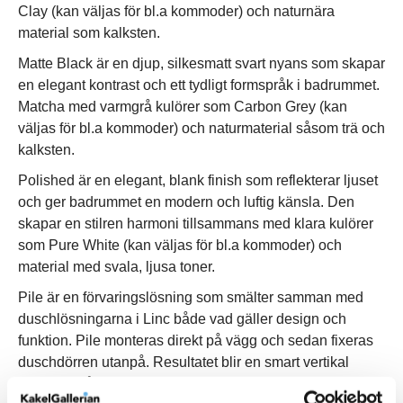
Clay (kan väljas för bl.a kommoder) och naturnära
material som kalksten.
Matte Black är en djup, silkesmatt svart nyans som skapar
en elegant kontrast och ett tydligt formspråk i badrummet.
Matcha med varmgrå kulörer som Carbon Grey (kan
väljas för bl.a kommoder) och naturmaterial såsom trä och
kalksten.
Polished är en elegant, blank finish som reflekterar ljuset
och ger badrummet en modern och luftig känsla. Den
skapar en stilren harmoni tillsammans med klara kulörer
som Pure White (kan väljas för bl.a kommoder) och
material med svala, ljusa toner.
Pile är en förvaringslösning som smälter samman med
duschlösningarna i Linc både vad gäller design och
funktion. Pile monteras direkt på vägg och sedan fixeras
duschdörren utanpå. Resultatet blir en smart vertikal
förvaring på duschens insida som med enkelhet slukar