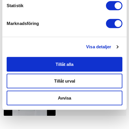
Bad & kök / Badrum / Dusch /
Duschhörna
Statistik
Bad & kök / Badrum /
Dusch
Bad & kök /
Badrum
Marknadsföring
Visa detaljer
Liknande produkter
Tillåt alla
Duschbyggarna Duschhörna
Corny de Luxe
Tillåt urval
10.910 kr
JUST NU!
8.728 kr
/st
Avvisa