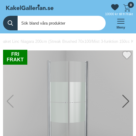
0
10000 kr till fri frakt
Meny
aket Linc Niagara 200cm (Streak Brushed 70x100/Mist 3-funktion 150cc Kr
FRI
FRAKT