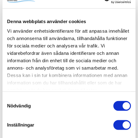
familjens alla schampo- och duschflaskor utan att ta extra
onödig plats i själva duschytan. Pile kommer med fem
steglöst justerbara hyllplan. Komplettera med fler vid
Denna webbplats använder cookies
behov. Skruvas i vägg alternativt limmas upp med Safe-
Fix.
Vi använder enhetsidentifierare för att anpassa innehållet
och annonserna till användarna, tillhandahålla funktioner
för sociala medier och analysera vår trafik. Vi
vidarebefordrar även sådana identifierare och annan
information från din enhet till de sociala medier och
Produktinformation
annons- och analysföretag som vi samarbetar med.
SKU /
56030971+80000686+80001678-
Dessa kan i sin tur kombinera informationen med annan
artikelnummer:
INR
information som du har tillhandahållit eller som de har
samlat in när du har använt deras tjänster.
Samtyckesval
Relaterade kategorier
Nödvändig
Varumärken /
INR
Inställningar
Varumärken / INR /
Dusch