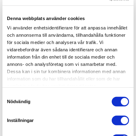
onödig plats i själva duschytan. Pile kommer med fem
steglöst justerbara hyllplan. Komplettera med fler vid
behov. Skruvas i vägg alternativt limmas upp med Safe-
Denna webbplats använder cookies
Fix.
Vi använder enhetsidentifierare för att anpassa innehållet
och annonserna till användarna, tillhandahålla funktioner
för sociala medier och analysera vår trafik. Vi
vidarebefordrar även sådana identifierare och annan
Produktinformation
information från din enhet till de sociala medier och
annons- och analysföretag som vi samarbetar med.
SKU /
56030977+80000691+80001678-
Dessa kan i sin tur kombinera informationen med annan
artikelnummer:
INR
information som du har tillhandahållit eller som de har
samlat in när du har använt deras tjänster.
Samtyckesval
Relaterade kategorier
Nödvändig
Varumärken /
INR
Inställningar
Varumärken / INR /
Dusch
Bad & kök / Badrum / Dusch /
Duschhörna