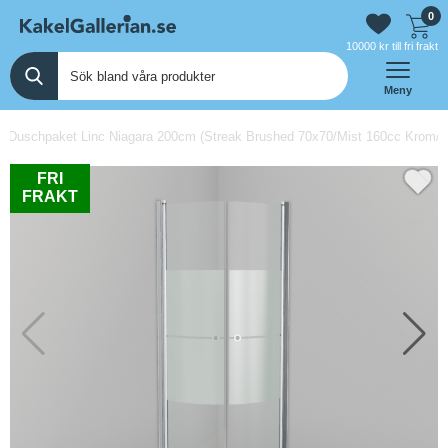
0
10000 kr till fri frakt
Meny
 Duschpaket Linc Niagara 200cm (Streak Brushed 70x70/Mist 160cc Krom/Vi
FRI
FRAKT