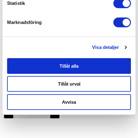
Statistik
Bad & kök / Badrum /
Dusch
Bad & kök /
Badrum
Marknadsföring
Visa detaljer
Liknande produkter
Tillåt alla
Duschbyggarna Duschhörna
Corny de Luxe
Tillåt urval
10.910 kr
JUST NU!
8.728 kr
/st
Avvisa