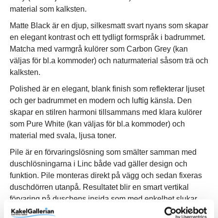
material som kalksten.
Matte Black är en djup, silkesmatt svart nyans som skapar
en elegant kontrast och ett tydligt formspråk i badrummet.
Matcha med varmgrå kulörer som Carbon Grey (kan
väljas för bl.a kommoder) och naturmaterial såsom trä och
kalksten.
Polished är en elegant, blank finish som reflekterar ljuset
och ger badrummet en modern och luftig känsla. Den
skapar en stilren harmoni tillsammans med klara kulörer
som Pure White (kan väljas för bl.a kommoder) och
material med svala, ljusa toner.
Pile är en förvaringslösning som smälter samman med
duschlösningarna i Linc både vad gäller design och
funktion. Pile monteras direkt på vägg och sedan fixeras
duschdörren utanpå. Resultatet blir en smart vertikal
förvaring på duschens insida som med enkelhet slukar
familjens alla schampo- och duschflaskor utan att ta extra