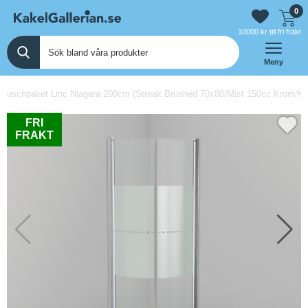
0
10000 kr till fri frakt
Meny
Duschpaket Linc Niagara 200cm (Streak Brushed 70x80/Mist 150cc Krom/Kr
FRI
FRAKT