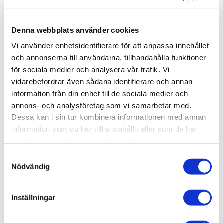
onödig plats i själva duschytan. Pile kommer med fem
steglöst justerbara hyllplan. Komplettera med fler vid
behov. Skruvas i vägg alternativt limmas upp med Safe-
Denna webbplats använder cookies
Fix.
Vi använder enhetsidentifierare för att anpassa innehållet
och annonserna till användarna, tillhandahålla funktioner
för sociala medier och analysera vår trafik. Vi
vidarebefordrar även sådana identifierare och annan
Produktinformation
information från din enhet till de sociala medier och
annons- och analysföretag som vi samarbetar med.
SKU /
56030978+80000684+80001678-
Dessa kan i sin tur kombinera informationen med annan
artikelnummer:
INR
information som du har tillhandahållit eller som de har
samlat in när du har använt deras tjänster.
Samtyckesval
Relaterade kategorier
Nödvändig
Varumärken /
INR
Inställningar
Varumärken / INR /
Dusch
Bad & kök / Badrum / Dusch /
Duschhörna