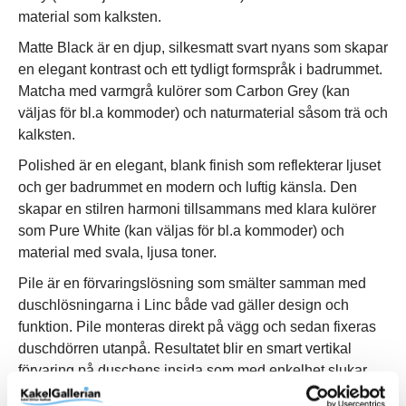
material som kalksten.
Matte Black är en djup, silkesmatt svart nyans som skapar
en elegant kontrast och ett tydligt formspråk i badrummet.
Matcha med varmgrå kulörer som Carbon Grey (kan
väljas för bl.a kommoder) och naturmaterial såsom trä och
kalksten.
Polished är en elegant, blank finish som reflekterar ljuset
och ger badrummet en modern och luftig känsla. Den
skapar en stilren harmoni tillsammans med klara kulörer
som Pure White (kan väljas för bl.a kommoder) och
material med svala, ljusa toner.
Pile är en förvaringslösning som smälter samman med
duschlösningarna i Linc både vad gäller design och
funktion. Pile monteras direkt på vägg och sedan fixeras
duschdörren utanpå. Resultatet blir en smart vertikal
förvaring på duschens insida som med enkelhet slukar
familjens alla schampo- och duschflaskor utan att ta extra