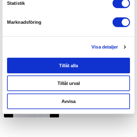
Statistik
Bad & kök / Badrum /
Dusch
Bad & kök /
Badrum
Marknadsföring
Visa detaljer
Liknande produkter
Tillåt alla
Duschbyggarna Duschhörna
Corny de Luxe
Tillåt urval
10.910 kr
JUST NU!
8.728 kr
/st
Avvisa