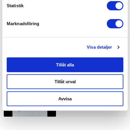
Bad & kök / Badrum / Dusch /
Duschhörna
Statistik
Bad & kök / Badrum /
Dusch
Bad & kök /
Badrum
Marknadsföring
Visa detaljer
Liknande produkter
Tillåt alla
Duschbyggarna Duschhörna
Corny de Luxe
Tillåt urval
10.910 kr
JUST NU!
8.728 kr
/st
Avvisa