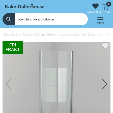
0
10000 kr till fri frakt
Meny
schpaket Linc Niagara 200cm (Streak Brushed 70x80/Mist 160cc Krom/Krom/
FRI
FRAKT