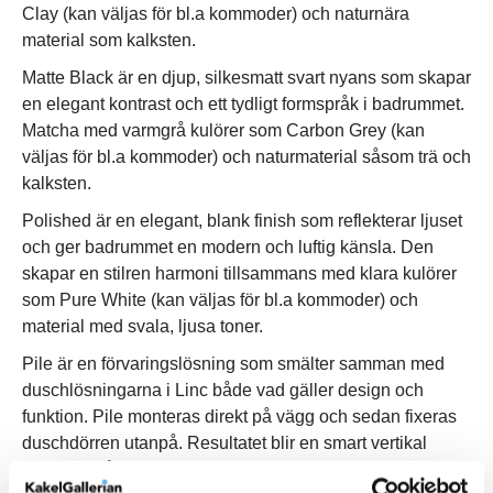
Clay (kan väljas för bl.a kommoder) och naturnära
material som kalksten.
Matte Black är en djup, silkesmatt svart nyans som skapar
en elegant kontrast och ett tydligt formspråk i badrummet.
Matcha med varmgrå kulörer som Carbon Grey (kan
väljas för bl.a kommoder) och naturmaterial såsom trä och
kalksten.
Polished är en elegant, blank finish som reflekterar ljuset
och ger badrummet en modern och luftig känsla. Den
skapar en stilren harmoni tillsammans med klara kulörer
som Pure White (kan väljas för bl.a kommoder) och
material med svala, ljusa toner.
Pile är en förvaringslösning som smälter samman med
duschlösningarna i Linc både vad gäller design och
funktion. Pile monteras direkt på vägg och sedan fixeras
duschdörren utanpå. Resultatet blir en smart vertikal
förvaring på duschens insida som med enkelhet slukar