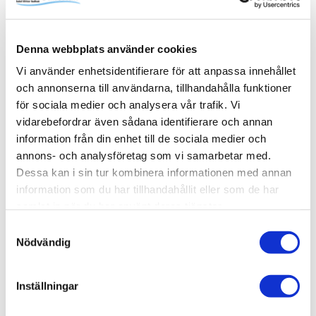
familjens alla schampo- och duschflaskor utan att ta extra
onödig plats i själva duschytan. Pile kommer med fem
steglöst justerbara hyllplan. Komplettera med fler vid
Denna webbplats använder cookies
behov. Skruvas i vägg alternativt limmas upp med Safe-
Fix.
Vi använder enhetsidentifierare för att anpassa innehållet
och annonserna till användarna, tillhandahålla funktioner
för sociala medier och analysera vår trafik. Vi
vidarebefordrar även sådana identifierare och annan
information från din enhet till de sociala medier och
Produktinformation
annons- och analysföretag som vi samarbetar med.
SKU /
56030978+80000685+80000826-
Dessa kan i sin tur kombinera informationen med annan
artikelnummer:
INR
information som du har tillhandahållit eller som de har
samlat in när du har använt deras tjänster.
Samtyckesval
Relaterade kategorier
Nödvändig
Varumärken /
INR
Inställningar
Varumärken / INR /
Dusch