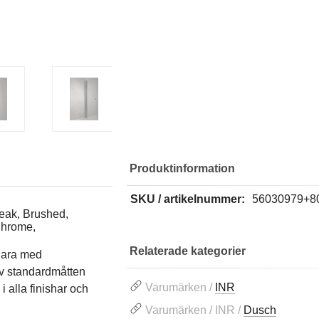
Produktinformation
SKU / artikelnummer:
56030979+8
reak, Brushed,
Chrome,
Relaterade kategorier
gara med
av standardmåtten
Varumärken /
INR
 alla finishar och
Varumärken / INR /
Dusch