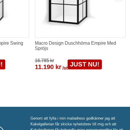
pire Swing
Macro Design Duschhörna Empire Med
Spröjs
16.785 kr
!
JUST NU!
11.190 kr
/st
Genom att fylla i min mailadress godkänner jag att
Kakelgallerian får skicka nyhetsbrev till mig och att
Kakelgallerian får behandla mina personuppgifter för att