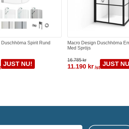
 Duschhörna Spirit Rund
Macro Design Duschhörna Em
Med Spröjs
16.785 kr
JUST NU!
JUST NU
11.190 kr
t
/st