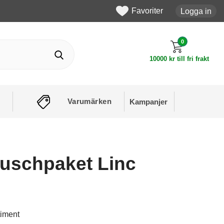
Favoriter
Logga in
0
10000 kr till fri frakt
Varumärken
Kampanjer
uschpaket Linc
timent