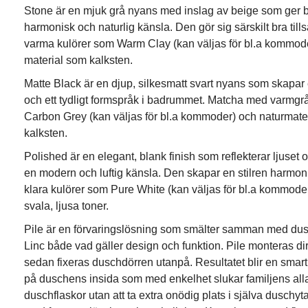
Stone är en mjuk grå nyans med inslag av beige som ger
harmonisk och naturlig känsla. Den gör sig särskilt bra t
varma kulörer som Warm Clay (kan väljas för bl.a kommod
material som kalksten.
Matte Black är en djup, silkesmatt svart nyans som skapar 
och ett tydligt formspråk i badrummet. Matcha med varmgr
Carbon Grey (kan väljas för bl.a kommoder) och naturmate
kalksten.
Polished är en elegant, blank finish som reflekterar ljuse
en modern och luftig känsla. Den skapar en stilren harmo
klara kulörer som Pure White (kan väljas för bl.a kommode
svala, ljusa toner.
Pile är en förvaringslösning som smälter samman med dus
Linc både vad gäller design och funktion. Pile monteras di
sedan fixeras duschdörren utanpå. Resultatet blir en smart 
på duschens insida som med enkelhet slukar familjens al
duschflaskor utan att ta extra onödig plats i själva duschy