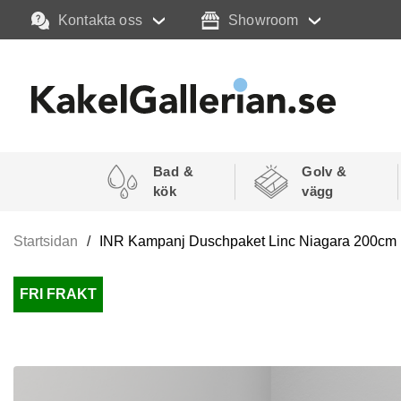
Kontakta oss
Showroom
Bad &
Golv &
kök
vägg
Startsidan
INR Kampanj Duschpaket Linc Niagara 200cm (
FRI FRAKT