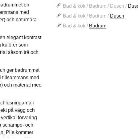
 badrummet en
Bad & kök / Badrum / Dusch /
Dus
illsammans med
Bad & kök / Badrum /
Dusch
er) och naturnära
Bad & kök /
Badrum
en elegant kontrast
å kulörer som
rial såsom trä och
t och ger badrummet
ni tillsammans med
r) och material med
chlösningarna i
rekt på vägg och
vertikal förvaring
la schampo- och
tan. Pile kommer