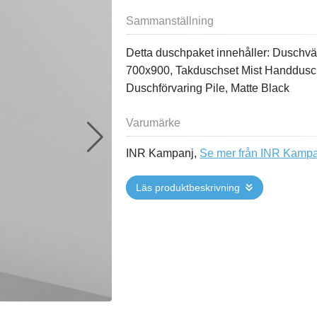
Sammanställning
Detta duschpaket innehåller: Duschvä
700x900, Takduschset Mist Handdusc
Duschförvaring Pile, Matte Black
Varumärke
INR Kampanj,
Se mer från INR Kamp
Läs produktbeskrivning