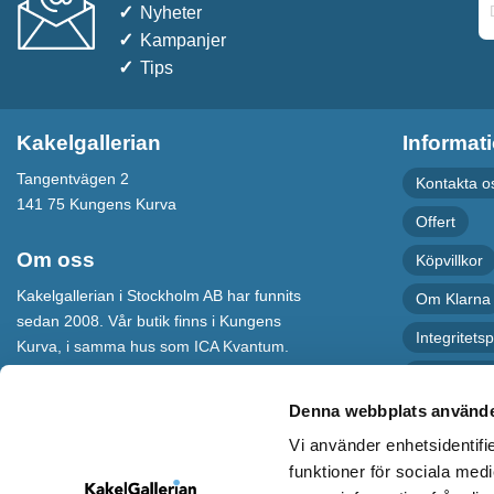
Nyheter
Kampanjer
Tips
Kakelgallerian
Informat
Tangentvägen 2
Kontakta o
141 75 Kungens Kurva
Offert
Om oss
Köpvillkor
Kakelgallerian i Stockholm AB har funnits
Om Klarna
sedan 2008. Vår butik finns i Kungens
Integritetsp
Kurva, i samma hus som ICA Kvantum.
För maximal service har vi även en
Recension
webbshop som levererar varor till hela
Denna webbplats använde
Sverige.
Vi använder enhetsidentifie
Kakelgallerian står för Design &
funktioner för sociala medi
Inspiration och vi hoppas att alla som