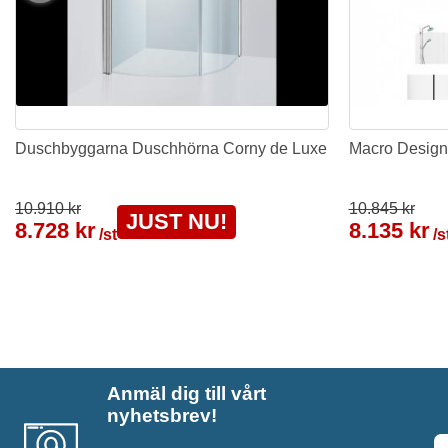
Duschbyggarna Duschhörna Corny de Luxe
Macro Design
10.910 kr
10.845 kr
JUST NU!
8.728 kr
8.135 kr
/st
/s
Anmäl dig till vårt
nyhetsbrev!