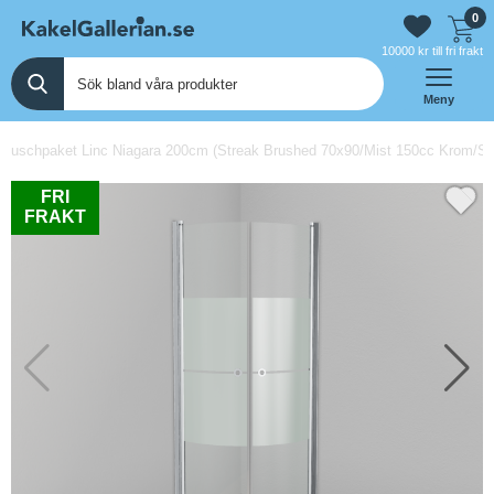
0
10000 kr till fri frakt
Meny
Duschpaket Linc Niagara 200cm (Streak Brushed 70x90/Mist 150cc Krom/Sva
FRI
FRAKT