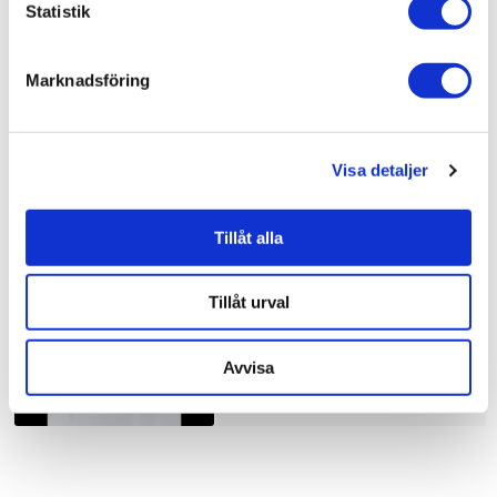
Statistik
Bad & kök / Badrum /
Dusch
Bad & kök /
Badrum
Marknadsföring
Visa detaljer
Liknande produkter
Tillåt alla
Duschbyggarna Duschhörna
Corny de Luxe
Tillåt urval
10.910 kr
JUST NU!
8.728 kr
/st
Avvisa