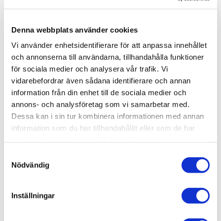
onödig plats i själva duschytan. Pile kommer med fem
steglöst justerbara hyllplan. Komplettera med fler vid
behov. Skruvas i vägg alternativt limmas upp med Safe-
Denna webbplats använder cookies
Fix.
Vi använder enhetsidentifierare för att anpassa innehållet
och annonserna till användarna, tillhandahålla funktioner
för sociala medier och analysera vår trafik. Vi
vidarebefordrar även sådana identifierare och annan
Produktinformation
information från din enhet till de sociala medier och
annons- och analysföretag som vi samarbetar med.
SKU /
56030979+80000688+80001678-
Dessa kan i sin tur kombinera informationen med annan
artikelnummer:
INR
information som du har tillhandahållit eller som de har
samlat in när du har använt deras tjänster.
Samtyckesval
Relaterade kategorier
Nödvändig
Varumärken /
INR
Inställningar
Varumärken / INR /
Dusch
Bad & kök / Badrum / Dusch /
Duschhörna