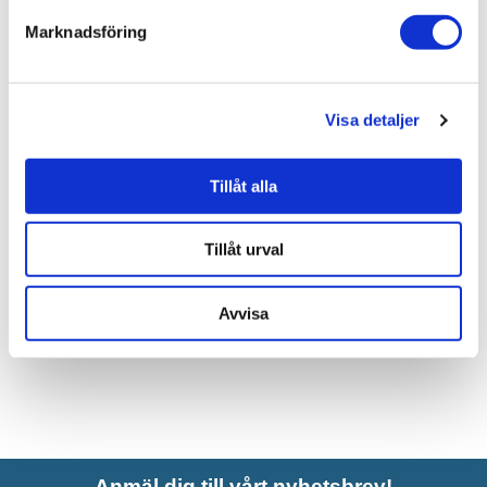
Marknadsföring
Relaterade kategorier
Visa detaljer
Varumärken /
NGL Sweden AB
Bad & kök / Kök & tvättstuga / Köksblandare /
Köksbla
ndare standard
Tillåt alla
Bad & kök / Kök & tvättstuga /
Köksblandare
Tillåt urval
Bad & kök /
Kök & tvättstuga
Bad & kök
Avvisa
Anmäl dig till vårt nyhetsbrev!