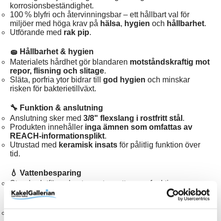
korrosionsbeständighet.
100 % blyfri och återvinningsbar – ett hållbart val för
miljöer med höga krav på
hälsa
,
hygien
och
hållbarhet
.
Utförande med
rak pip
.
🧽 Hållbarhet & hygien
Materialets hårdhet gör blandaren
motståndskraftig mot
repor, flisning och slitage
.
Släta, porfria ytor bidrar till
god hygien
och minskar
risken för bakterietillväxt.
🔧 Funktion & anslutning
Anslutning sker med
3/8" flexslang i rostfritt stål
.
Produkten innehåller
inga ämnen som omfattas av
REACH‑informationsplikt
.
Utrustad med
keramisk insats
för pålitlig funktion över
tid.
💧 Vattenbesparing
Standardutförande utan extra vattensparfunktion.
📜 Certifiering
Certifierad av
Sintef
.