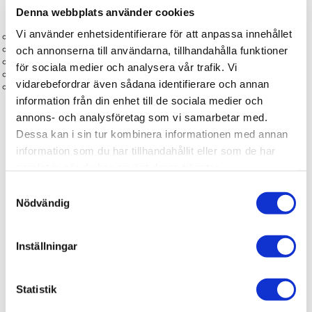
Denna webbplats använder cookies
📋 Egenskaper
Vi använder enhetsidentifierare för att anpassa innehållet
Typ: Köksblandare
Serie: Boren
och annonserna till användarna, tillhandahålla funktioner
Material: Rostfritt stål (SS304)
för sociala medier och analysera vår trafik. Vi
Utförande: Rak pip
vidarebefordrar även sådana identifierare och annan
Funktioner: Standard (utan extra funktioner)
information från din enhet till de sociala medier och
annons- och analysföretag som vi samarbetar med.
Dessa kan i sin tur kombinera informationen med annan
information som du har tillhandahållit eller som de har
Produktinformation
samlat in när du har använt deras tjänster.
Samtyckesval
Art.Nr
148007
Nödvändig
RSK
8312389
Serie
Boren
Inställningar
Varumärke
NGL Sweden AB
Statistik
SKU / artikelnummer:
148007-NGL