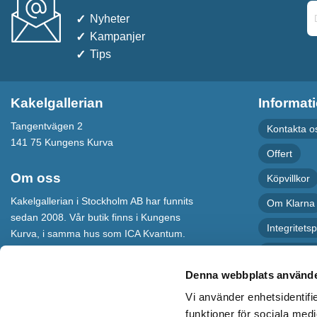
Nyheter
Kampanjer
Tips
Kakelgallerian
Informat
Tangentvägen 2
Kontakta o
141 75 Kungens Kurva
Offert
Om oss
Köpvillkor
Kakelgallerian i Stockholm AB har funnits
Om Klarna
sedan 2008. Vår butik finns i Kungens
Integritetsp
Kurva, i samma hus som ICA Kvantum.
För maximal service har vi även en
Recension
webbshop som levererar varor till hela
Denna webbplats använde
Sverige.
Vi använder enhetsidentifie
Kakelgallerian står för Design &
funktioner för sociala medi
Inspiration och vi hoppas att alla som