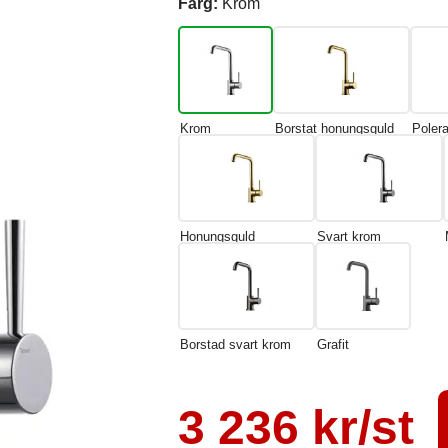
Färg:
Krom
Krom
Borstat honungsguld
Poler
Honungsguld
Svart krom
Borstad svart krom
Grafit
3 236 kr/st