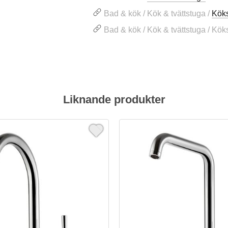
Bad & kök / Kök & tvättstuga /
Kök
Bad & kök / Kök & tvättstuga / Kö
Liknande produkter