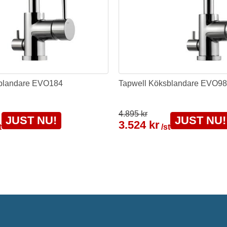
blandare EVO184
Tapwell Köksblandare EVO9
4.895 kr
JUST NU!
JUST NU!
3.524 kr
t
/st