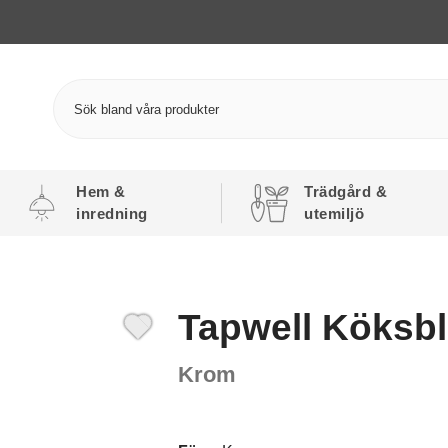
Hem &
Trädgård &
inredning
utemiljö
Tapwell Köksb
Krom