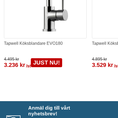
Tapwell Köksblandare EVO180
Tapwell Köks
4.495 kr
4.895 kr
JUST NU!
3.236 kr
3.529 kr
/st
/s
Anmäl dig till vårt
nyhetsbrev!