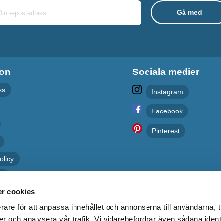
ion
Sociala medier
ss
Instagram
Facebook
Pinterest
olicy
er
r cookies
rare för att anpassa innehållet och annonserna till användarna, t
er och analysera vår trafik. Vi vidarebefordrar även sådana ident