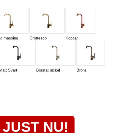
ad mässing
Grottesco
Koppar
Matt Svart
Borstat nickel
Brons
JUST NU!