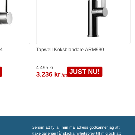
84
Tapwell Köksblandare ARM980
4.495 kr
JUST NU!
3.236 kr
/st
Genom att fylla i min mailadress godkänner jag att
Kakelgallerian får skicka nyhetsbrev till mig och att