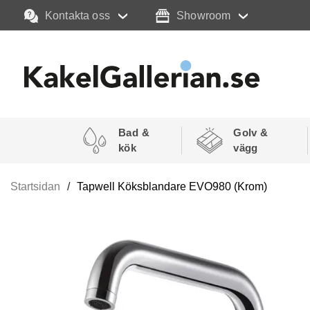
Kontakta oss
Showroom
Bad &
Golv &
kök
vägg
Startsidan
Tapwell Köksblandare EVO980 (Krom)