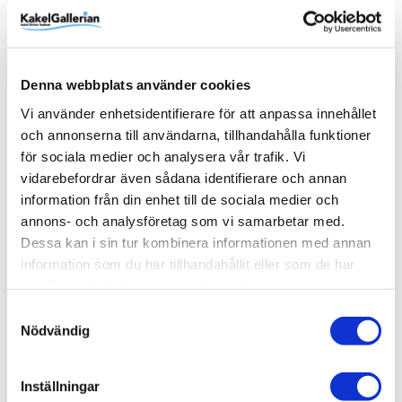
Denna webbplats använder cookies
Produktinformation
Vi använder enhetsidentifierare för att anpassa innehållet
och annonserna till användarna, tillhandahålla funktioner
SKU / artikelnummer:
9423472-TW
för sociala medier och analysera vår trafik. Vi
vidarebefordrar även sådana identifierare och annan
Dokument
information från din enhet till de sociala medier och
annons- och analysföretag som vi samarbetar med.
Tapwell/dokument/Teknisk ritning () 9423472-TW-1.pdf
Dessa kan i sin tur kombinera informationen med annan
Tapwell/dokument/Teknisk ritning () 9423472-TW-2.pdf
information som du har tillhandahållit eller som de har
samlat in när du har använt deras tjänster.
Samtyckesval
Relaterade kategorier
Nödvändig
Varumärken /
Tapwell
Inställningar