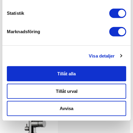
Bad & kök
Bad & kök /
Kök & tvättstuga
Statistik
Bad & kök / Kök & tvättstuga /
Köksblandare
Bad & kök / Kök & tvättstuga / Köksblandare /
Köksbla
Marknadsföring
ndare med diskmaskinsavstängning
Visa detaljer
Liknande produkter
Tillåt alla
Tapwell Köksblandare EVO184
Tillåt urval
4.895 kr
Avvisa
JUST NU!
3.529 kr
/st