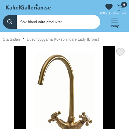
0
10000 kr till fri frakt
Meny
Startsidan
Duschbyggarna Köksblandare Lady (Brons)