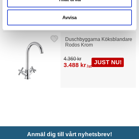
Avvisa
Liknande produkter
Duschbyggarna Köksblandare
Rodos Krom
4.360 kr
JUST NU!
3.488 kr
/st
Anmäl dig till vårt nyhetsbrev!