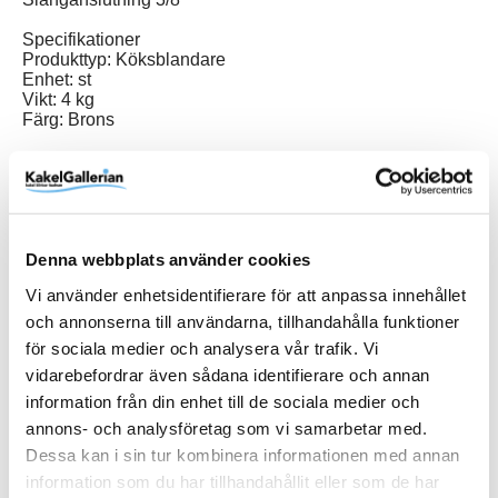
Specifikationer
Produkttyp: Köksblandare
Enhet: st
Vikt: 4 kg
Färg: Brons
Produktinformation
Denna webbplats använder cookies
Art.Nr
951BR
Vi använder enhetsidentifierare för att anpassa innehållet
och annonserna till användarna, tillhandahålla funktioner
Färg
Brons
för sociala medier och analysera vår trafik. Vi
Varumärke
Duschbyggarna
vidarebefordrar även sådana identifierare och annan
information från din enhet till de sociala medier och
annons- och analysföretag som vi samarbetar med.
SKU / artikelnummer:
951BR-DB
Dessa kan i sin tur kombinera informationen med annan
information som du har tillhandahållit eller som de har