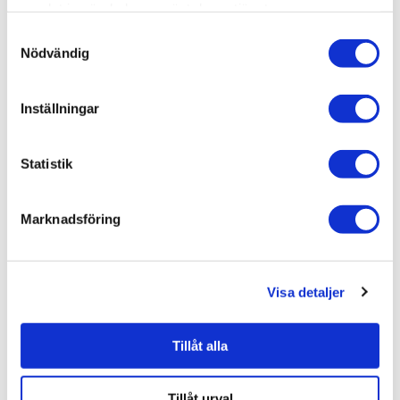
Dokument
samlat in när du har använt deras tjänster.
Samtyckesval
Duschbyggarna/SQARP/Monteringsanvisning (sv) 951BR-
Nödvändig
DB-1.pdf
Duschbyggarna/SQARP/Teknisk ritning (sv) 951BR-DB-
2.pdf
Duschbyggarna/SQARP/Skötselråd (sv) 951BR-DB-3.pdf
Inställningar
Statistik
Relaterade kategorier
Marknadsföring
Varumärken /
Duschbyggarna
Bad & kök / Kök & tvättstuga /
Köksblandare
Bad & kök
Visa detaljer
Bad & kök /
Kök & tvättstuga
Bad & kök / Kök & tvättstuga / Köksblandare /
Köksbla
Tillåt alla
ndare standard
Tillåt urval