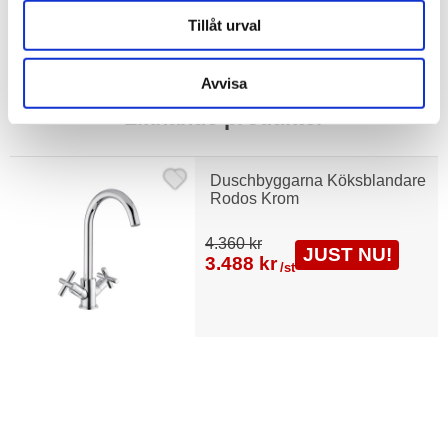
ndare standard
Tillåt urval
Avvisa
Liknande produkter
Duschbyggarna Köksblandare
Rodos Krom
4.360 kr
JUST NU!
3.488 kr
/st