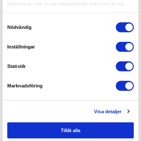
information som du har tillhandahållit eller som de har
samlat in när du har använt deras tjänster.
Dokument
Samtyckesval
Nödvändig
Duschbyggarna/SQARP/Monteringsanvisning (sv) 6382RA-
DB-1.pdf
Duschbyggarna/SQARP/Teknisk ritning (sv) 6382RA-DB-
Inställningar
2.pdf
Duschbyggarna/SQARP/Skötselråd (sv) 6382RA-DB-3.pdf
Statistik
Relaterade kategorier
Marknadsföring
Varumärken /
Duschbyggarna
Bad & kök / Kök & tvättstuga /
Köksblandare
Visa detaljer
Bad & kök
Bad & kök /
Kök & tvättstuga
Tillåt alla
Bad & kök / Kök & tvättstuga / Köksblandare /
Köksbla