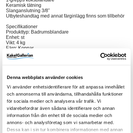
Keramisk tätning
Slanganslutning 3/8"
Utbyteshandtag med annat färginlägg finns som tillbehör
Specifikationer
Produkttyp: Badrumsblandare
Enhet: st
Vikt: 4 kg
Färg: Koppar
Denna webbplats använder cookies
Produktinformation
Vi använder enhetsidentifierare för att anpassa innehållet
Art.Nr
6382RA
och annonserna till användarna, tillhandahålla funktioner
för sociala medier och analysera vår trafik. Vi
Färg
Koppar
vidarebefordrar även sådana identifierare och annan
information från din enhet till de sociala medier och
Varumärke
Duschbyggarna
annons- och analysföretag som vi samarbetar med.
Dessa kan i sin tur kombinera informationen med annan
SKU / artikelnummer:
6382RA-DB