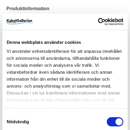
Produktinformation
Art.Nr
7351CR
Färg
Krom
Denna webbplats använder cookies
Varumärke
Duschbyggarna
Vi använder enhetsidentifierare för att anpassa innehållet
och annonserna till användarna, tillhandahålla funktioner
SKU / artikelnummer:
7351CR-DB
för sociala medier och analysera vår trafik. Vi
vidarebefordrar även sådana identifierare och annan
Dokument
information från din enhet till de sociala medier och
annons- och analysföretag som vi samarbetar med.
Duschbyggarna/SQARP/Installationsmanual (sv) 7351CR-
Dessa kan i sin tur kombinera informationen med annan
DB-1.pdf
information som du har tillhandahållit eller som de har
Duschbyggarna/SQARP/Teknisk ritning (sv) 7351CR-DB-
samlat in när du har använt deras tjänster.
2.pdf
Duschbyggarna/SQARP/Skötselråd (sv) 7351CR-DB-3.pdf
Samtyckesval
Nödvändig