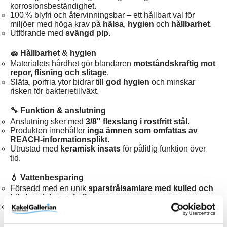
korrosionsbeständighet.
100 % blyfri och återvinningsbar – ett hållbart val för
miljöer med höga krav på
hälsa
,
hygien
och
hållbarhet
.
Utförande med
svängd pip
.
🧽 Hållbarhet & hygien
Materialets hårdhet gör blandaren
motståndskraftig mot
repor, flisning och slitage
.
Släta, porfria ytor bidrar till
god hygien
och minskar
risken för bakterietillväxt.
🔧 Funktion & anslutning
Anslutning sker med
3/8" flexslang i rostfritt stål
.
Produkten innehåller
inga ämnen som omfattas av
REACH‑informationsplikt
.
Utrustad med
keramisk insats
för pålitlig funktion över
tid.
💧 Vattenbesparing
Försedd med en unik
sparstrålsamlare med kulled och
höghastighetsteknik
.
Minskar vattenförbrukningen utan att påverka komforten.
📜 Certifiering