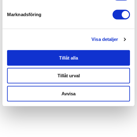
SKU / artikelnummer:
148013-NGL
Marknadsföring
Relaterade kategorier
Visa detaljer
Varumärken /
NGL Sweden AB
Bad & kök / Kök & tvättstuga / Köksblandare /
Köksbla
Tillåt alla
ndare standard
Bad & kök / Kök & tvättstuga /
Köksblandare
Tillåt urval
Bad & kök /
Kök & tvättstuga
Bad & kök
Avvisa