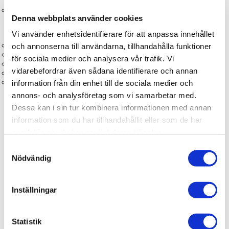
Certifierad av
Sintef
.
Denna webbplats använder cookies
📋 Egenskaper
Vi använder enhetsidentifierare för att anpassa innehållet
Typ: Köksblandare
och annonserna till användarna, tillhandahålla funktioner
Serie: Sommen
för sociala medier och analysera vår trafik. Vi
Material: Rostfritt stål (SS304)
vidarebefordrar även sådana identifierare och annan
Utförande: Svängd pip
Funktioner: Vattenspar, keramisk insats, sparstrålsamlare
information från din enhet till de sociala medier och
annons- och analysföretag som vi samarbetar med.
Dessa kan i sin tur kombinera informationen med annan
information som du har tillhandahållit eller som de har
samlat in när du har använt deras tjänster.
Produktinformation
Samtyckesval
Nödvändig
Art.Nr
148013
RSK
8310249
Inställningar
Serie
Sommen
Varumärke
NGL Sweden AB
Statistik