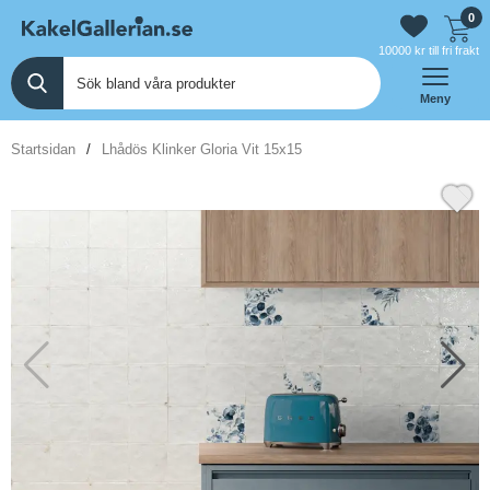
0
10000 kr till fri frakt
Meny
Startsidan
Lhådös Klinker Gloria Vit 15x15