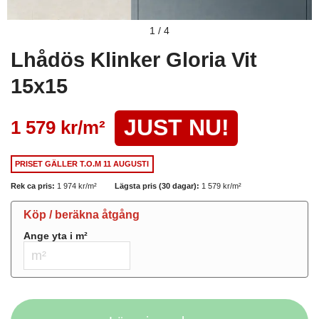
1
/
4
Lhådös Klinker Gloria Vit
15x15
JUST NU!
1 579 kr/
m²
PRISET GÄLLER
T.O.M 11 AUGUSTI
Rek ca pris:
1 974 kr/
m²
Lägsta pris (30 dagar):
1 579 kr/
m²
Köp / beräkna åtgång
Ange yta i
m²