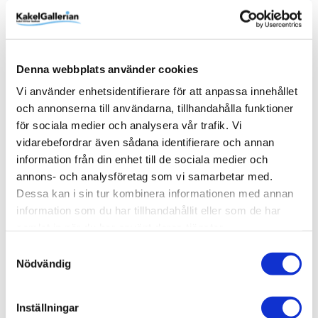
Produktinformation
Denna webbplats använder cookies
Vi använder enhetsidentifierare för att anpassa innehållet
Art.Nr
37814
och annonserna till användarna, tillhandahålla funktioner
för sociala medier och analysera vår trafik. Vi
Bredd (mm)
15 mm
vidarebefordrar även sådana identifierare och annan
Djup (mm)
8 mm
information från din enhet till de sociala medier och
Färg
Höjd (mm)
Mått
Serie
Varumärke
Yta
Vit
15 mm
15x15
Cross
Lhådös
Blank
annons- och analysföretag som vi samarbetar med.
Visa fler
(6 mer)
Dessa kan i sin tur kombinera informationen med annan
information som du har tillhandahållit eller som de har
SKU / artikelnummer:
37814-LK
samlat in när du har använt deras tjänster.
Samtyckesval
Nödvändig
Relaterade kategorier
Inställningar
Varumärken /
Lhådös Kakel