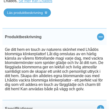
Lhådös,
Se mer från Lhådös
Läs produktbeskrivning
Stän
Produktbeskrivning
Ge ditt hem en touch av naturens skönhet med Lhådös
blommiga klinkerplattor! Låt dig omslutas av en härlig
känsla av vårens förtrollande magi varje dag, med vackra
blomstermönster som sprider glädje och liv åt ditt rum. De
färgglada blommorna ger en lekfull och livlig atmosfär
samtidigt som de skapar ett unikt och personligt uttryck i
ditt hem. Skapa din alldeles egna blommande oas med
Lhådös vackra blommiga klinkerplattor - ett perfekt val för
dig som vill addera en touch av färgglädje och charm till
ditt hem! Kan anvädas både på vägg och golv.
Open
Specifikationer