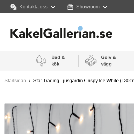
Kontakta oss
Showroom
Bad &
Golv &
kök
vägg
Startsidan
Star Trading Ljusgardin Crispy Ice White (130c