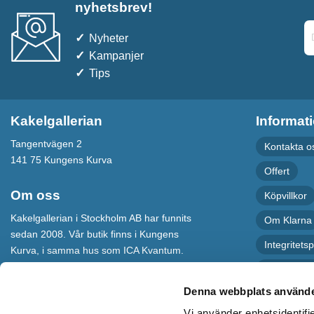
nyhetsbrev!
Nyheter
Kampanjer
Tips
Kakelgallerian
Informat
Tangentvägen 2
Kontakta o
141 75 Kungens Kurva
Offert
Om oss
Köpvillkor
Kakelgallerian i Stockholm AB har funnits
Om Klarna
sedan 2008. Vår butik finns i Kungens
Integritetsp
Kurva, i samma hus som ICA Kvantum.
För maximal service har vi även en
Recension
webbshop som levererar varor till hela
Denna webbplats använde
Sverige.
Vi använder enhetsidentifie