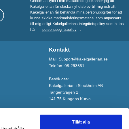
Genom att fylla i min mailadress godkänner jag att
Kakelgallerian får skicka nyhetsbrev till mig och att
Kakelgallerian får behandla mina personuppgifter för att
kunna skicka marknadsföringsmaterial som anpassats
till mig enligt Kakelgallerians integritetspolicy som hittas
här -
personuppgiftspolicy
.
Kontakt
Mail: Support@kakelgallerian.se
Telefon: 08-293551
Besök oss:
Kakelgallerian i Stockholm AB
Tangentvägen 2
141 75 Kungens Kurva
Tillåt alla
illhandahålla