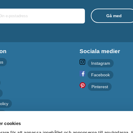
ion
Sociala medier
ss
Instagram
Facebook
Pinterest
olicy
er
r cookies
rare för att anpassa innehållet och annonserna till användarna, t