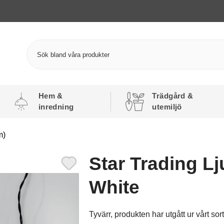
Hem &
Trädgård &
inredning
utemiljö
m)
Star Trading Lj
White
Tyvärr, produkten har utgått ur vårt sor