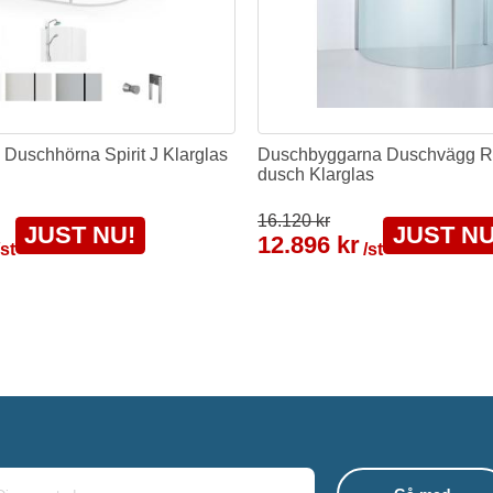
Duschhörna Spirit J Klarglas
Duschbyggarna Duschvägg R
dusch Klarglas
16.120 kr
JUST NU!
JUST NU
12.896 kr
/st
/st