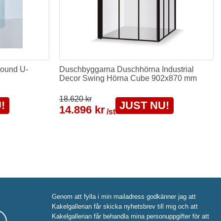
ound U-
Duschbyggarna Duschhörna Industrial
Decor Swing Hörna Cube 902x870 mm
18.620 kr
!
JUST NU!
14.896 kr
/st
Genom att fylla i min mailadress godkänner jag att
Kakelgallerian får skicka nyhetsbrev till mig och att
Kakelgallerian får behandla mina personuppgifter för att