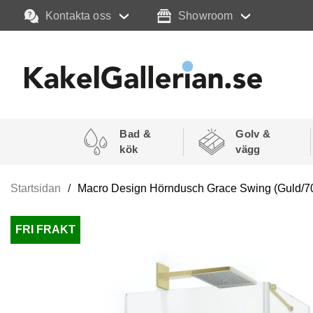
Kontakta oss
Showroom
Bad &
Golv &
kök
vägg
Startsidan
Macro Design Hörndusch Grace Swing (Guld/70
FRI FRAKT