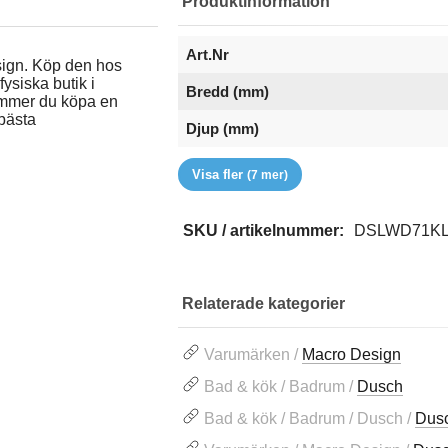
Produktinformation
Art.Nr
ign. Köp den hos
ysiska butik i
Bredd (mm)
mmer du köpa en
bästa
Djup (mm)
EAN
Färg
Glastyp
Höjd (mm)
RSK
Serie
Varumärke
Visa fler
(7 mer)
SKU / artikelnummer:
DSLWD71K
Relaterade kategorier
Varumärken /
Macro Design
Bad & kök / Badrum /
Dusch
Bad & kök / Badrum / Dusch /
Dus