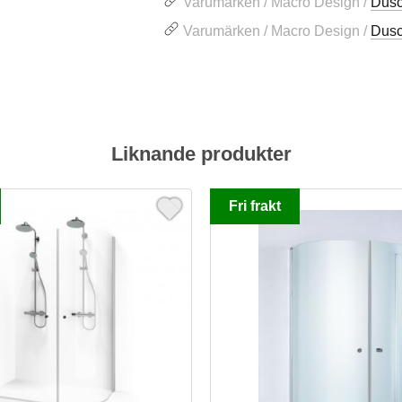
Varumärken / Macro Design /
Dus
Varumärken / Macro Design /
Dus
Liknande produkter
Fri frakt