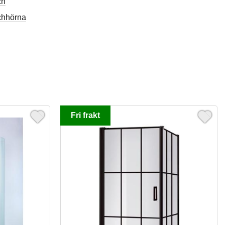
ch
chhörna
Fri frakt