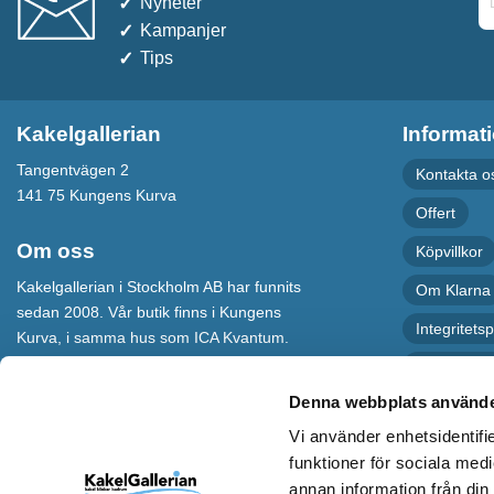
Nyheter
Kampanjer
Tips
Kakelgallerian
Informat
Tangentvägen 2
Kontakta o
141 75 Kungens Kurva
Offert
Om oss
Köpvillkor
Kakelgallerian i Stockholm AB har funnits
Om Klarna
sedan 2008. Vår butik finns i Kungens
Integritetsp
Kurva, i samma hus som ICA Kvantum.
För maximal service har vi även en
Recension
webbshop som levererar varor till hela
Denna webbplats använde
Sverige.
Vi använder enhetsidentifie
Kakelgallerian står för Design &
funktioner för sociala medi
Inspiration och vi hoppas att alla som
annan information från din
kommer till vår butik eller besöker vår