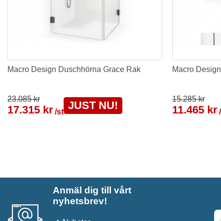
Macro Design Duschhörna Grace Rak
Macro Design 
23.085 kr
15.285 kr
JUST NU!
17.315 kr
11.465 kr
/st
Anmäl dig till vårt
nyhetsbrev!